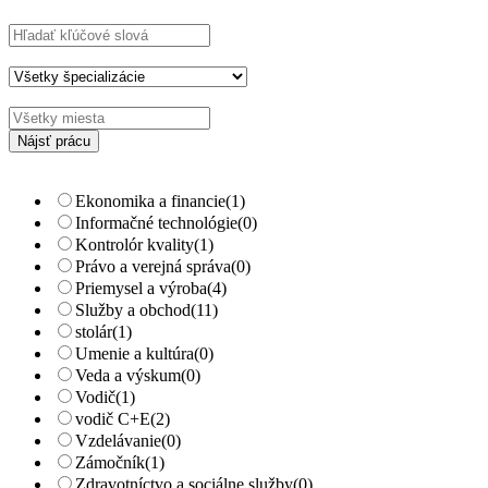
Hľadajte kľúčové slová napr.
webdizajn
Filtrujte podľa špecializácií napr.
vývojár, dizajnér
Ekonomika a financie
(1)
Informačné technológie
(0)
Kontrolór kvality
(1)
Právo a verejná správa
(0)
Priemysel a výroba
(4)
Služby a obchod
(11)
stolár
(1)
Umenie a kultúra
(0)
Veda a výskum
(0)
Vodič
(1)
vodič C+E
(2)
Vzdelávanie
(0)
Zámočník
(1)
Zdravotníctvo a sociálne služby
(0)