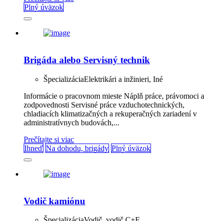
Plný úväzok
Brigáda alebo Servisný technik
Špecializácia
Elektrikári a inžinieri, Iné
Informácie o pracovnom mieste Náplň práce, právomoci a
zodpovednosti Servisné práce vzduchotechnických,
chladiacích klimatizačných a rekuperačných zariadení v
administratívnych budovách,...
Prečítajte si viac
Ihneď
Na dohodu, brigády
Plný úväzok
Vodič kamiónu
Špecializácia
Vodič, vodič C+E