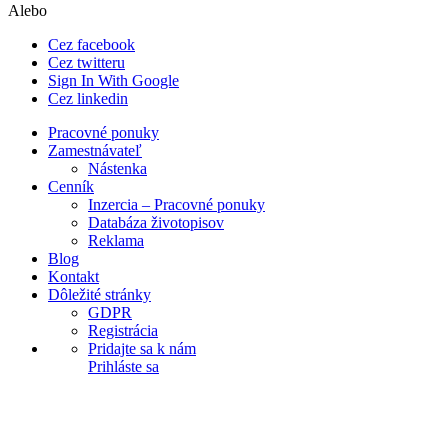
Alebo
Cez facebook
Cez twitteru
Sign In With Google
Cez linkedin
Pracovné ponuky
Zamestnávateľ
Nástenka
Cenník
Inzercia – Pracovné ponuky
Databáza životopisov
Reklama
Blog
Kontakt
Dôležité stránky
GDPR
Registrácia
Pridajte sa k nám
Prihláste sa
Explore Thousand of jobs with just simple
search...