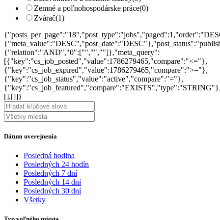
Zemné a poľnohospodárske práce
(0)
Zvárač
(1)
{"posts_per_page":"18","post_type":"jobs","paged":1,"order":"DES
{"meta_value":"DESC","post_date":"DESC"},"post_status":"publish",
{"relation":"AND","0":["","",""]},"meta_query":
[{"key":"cs_job_posted","value":1786279465,"compare":"<="},
{"key":"cs_job_expired","value":1786279465,"compare":">="},
{"key":"cs_job_status","value":"active","compare":"="},
{"key":"cs_job_featured","compare":"EXISTS","type":"STRING"}
[],[]]}
Dátum uverejnenia
Posledná hodina
Posledných 24 hodín
Posledných 7 dní
Posledných 14 dní
Posledných 30 dní
Všetky
Typ voľného miesta