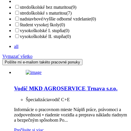
stredoškolské bez maturitou
(9)
stredoškolské s maturitou
(7)
nadstavbové/vyššie odborné vzdelanie
(0)
študent vysokej školy
(0)
vysokoškolské I. stupňa
(0)
vysokoškolské II. stupňa
(0)
all
Vymazať všetko
Pošlite mi e-mailom takéto pracovné ponuky
Vodič MKD AGROSERVICE Trnava s.r.o.
Špecializácia
vodič C+E
Informácie o pracovnom mieste Náplň práce, právomoci a
zodpovednosti • riadenie vozidla a preprava nákladu riadnym
a bezpečným spôsobom Po...
Prečítajte si viac