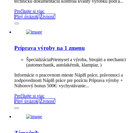
technickú dokumentáciu kontrola kvality výrobku podľa...
Prečítajte si viac
Plný úväzok
Živnosť
Príprava výroby na 1 zmenu
Špecializácia
Priemysel a výroba, Strojári a mechanici
(automechanik, autolakérnik, klampiar, )
Informácie o pracovnom mieste Náplň práce, právomoci a
zodpovednosti Náplň práce pre pozíciu Príprava výroby +
Náborový bonus 500€: vychystávanie...
Prečítajte si viac
Plný úväzok
Živnosť
Zámočník