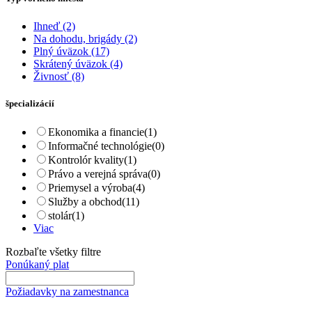
Ihneď
(2)
Na dohodu, brigády
(2)
Plný úväzok
(17)
Skrátený úväzok
(4)
Živnosť
(8)
špecializácií
Ekonomika a financie
(1)
Informačné technológie
(0)
Kontrolór kvality
(1)
Právo a verejná správa
(0)
Priemysel a výroba
(4)
Služby a obchod
(11)
stolár
(1)
Viac
Rozbaľte všetky filtre
Ponúkaný plat
Požiadavky na zamestnanca