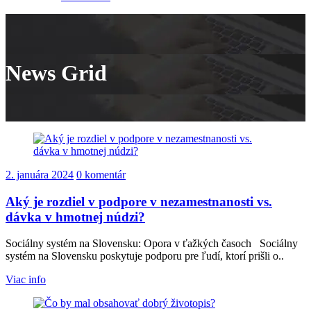
News Grid
2. januára 2024
0 komentár
Aký je rozdiel v podpore v nezamestnanosti vs.
dávka v hmotnej núdzi?
Sociálny systém na Slovensku: Opora v ťažkých časoch Sociálny
systém na Slovensku poskytuje podporu pre ľudí, ktorí prišli o..
Viac info