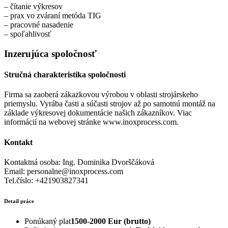
– čítanie výkresov
– prax vo zváraní metóda TIG
– pracovné nasadenie
– spoľahlivosť
Inzerujúca spoločnosť
Stručná charakteristika spoločnosti
Firma sa zaoberá zákazkovou výrobou v oblasti strojárskeho
priemyslu. Vyrába časti a súčasti strojov až po samotnú montáž na
základe výkresovej dokumentácie našich zákazníkov. Viac
informácií na webovej stránke www.inoxprocess.com.
Kontakt
Kontaktná osoba: Ing. Dominika Dvorščáková
Email: personalne@inoxprocess.com
Tel.číslo: +421903827341
Detail práce
Ponúkaný plat
1500-2000 Eur (brutto)