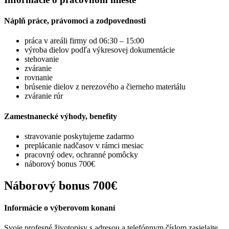
Náplň práce, právomoci a zodpovednosti
práca v areáli firmy od 06:30 – 15:00
výroba dielov podľa výkresovej dokumentácie
stehovanie
zváranie
rovnanie
brúsenie dielov z nerezového a čierneho materiálu
zváranie rúr
Zamestnanecké výhody, benefity
stravovanie poskytujeme zadarmo
preplácanie nadčasov v rámci mesiac
pracovný odev, ochranné pomôcky
náborový bonus 700€
Náborový bonus 700€
Informácie o výberovom konaní
Svoje profesné životopisy s adresou a telefónnym číslom zasielajte