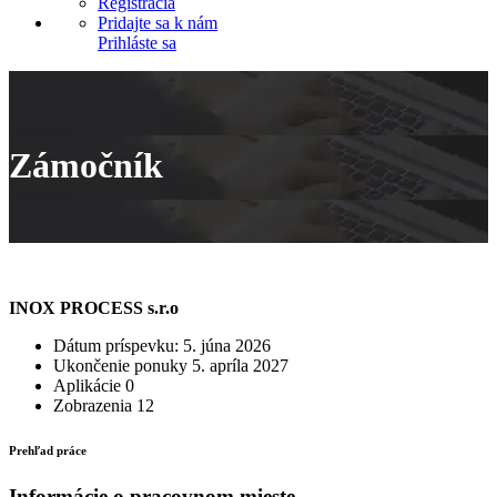
Registrácia
Pridajte sa k nám
Prihláste sa
Zámočník
INOX PROCESS s.r.o
Dátum príspevku:
5. júna 2026
Ukončenie ponuky
5. apríla 2027
Aplikácie
0
Zobrazenia
12
Prehľad práce
Informácie o pracovnom mieste