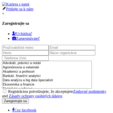
Pridajte sa k nám
×
Zaregistrujte sa
Uchádzač
Zamestnávateľ
Registráciou potvrdzujete, že akceptujete
Zmluvné podmienky
and
Zásady ochrany osobných údajov
Cez facebook