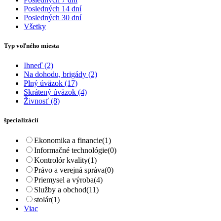
Posledných 14 dní
Posledných 30 dní
Všetky
Typ voľného miesta
Ihneď
(2)
Na dohodu, brigády
(2)
Plný úväzok
(17)
Skrátený úväzok
(4)
Živnosť
(8)
špecializácií
Ekonomika a financie
(1)
Informačné technológie
(0)
Kontrolór kvality
(1)
Právo a verejná správa
(0)
Priemysel a výroba
(4)
Služby a obchod
(11)
stolár
(1)
Viac