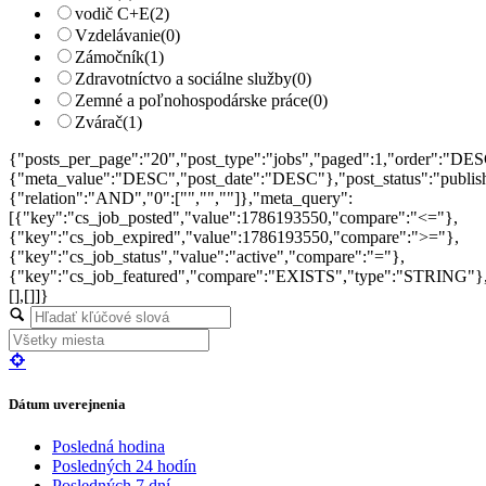
vodič C+E
(2)
Vzdelávanie
(0)
Zámočník
(1)
Zdravotníctvo a sociálne služby
(0)
Zemné a poľnohospodárske práce
(0)
Zvárač
(1)
{"posts_per_page":"20","post_type":"jobs","paged":1,"order":"DES
{"meta_value":"DESC","post_date":"DESC"},"post_status":"publish",
{"relation":"AND","0":["","",""]},"meta_query":
[{"key":"cs_job_posted","value":1786193550,"compare":"<="},
{"key":"cs_job_expired","value":1786193550,"compare":">="},
{"key":"cs_job_status","value":"active","compare":"="},
{"key":"cs_job_featured","compare":"EXISTS","type":"STRING"}
[],[]]}
Dátum uverejnenia
Posledná hodina
Posledných 24 hodín
Posledných 7 dní