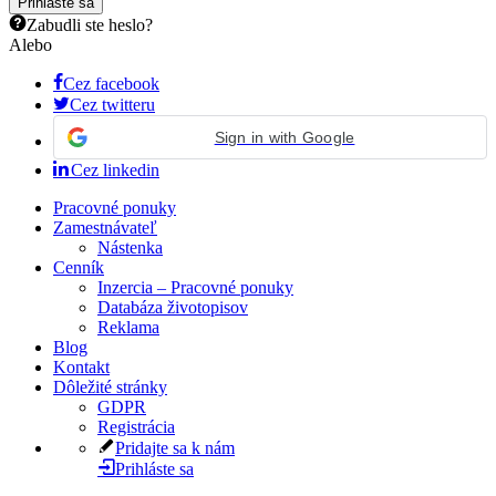
Zabudli ste heslo?
Alebo
Cez facebook
Cez twitteru
Sign in with Google
Cez linkedin
Pracovné ponuky
Zamestnávateľ
Nástenka
Cenník
Inzercia – Pracovné ponuky
Databáza životopisov
Reklama
Blog
Kontakt
Dôležité stránky
GDPR
Registrácia
Pridajte sa k nám
Prihláste sa