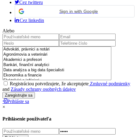
Cez twitteru
Sign in with Google
Cez linkedin
Alebo
Registráciou potvrdzujete, že akceptujete
Zmluvné podmienky
and
Zásady ochrany osobných údajov
Prihláste sa
×
Prihlásenie používateľa