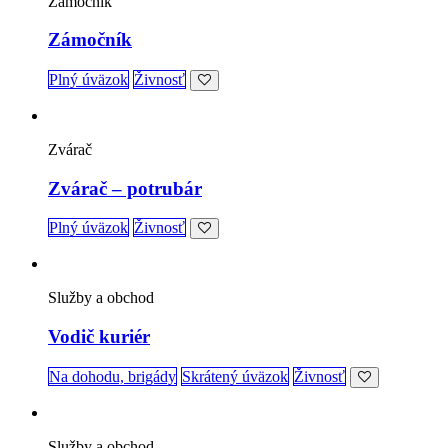
Zámočník
Zámočník
Plný úväzok
Živnosť
Zvárač
Zvárač – potrubár
Plný úväzok
Živnosť
Služby a obchod
Vodič kuriér
Na dohodu, brigády
Skrátený úväzok
Živnosť
Služby a obchod