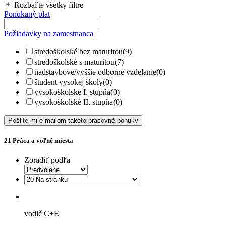
Rozbaľte všetky filtre
Ponúkaný plat
Požiadavky na zamestnanca
stredoškolské bez maturitou
(9)
stredoškolské s maturitou
(7)
nadstavbové/vyššie odborné vzdelanie
(0)
študent vysokej školy
(0)
vysokoškolské I. stupňa
(0)
vysokoškolské II. stupňa
(0)
Pošlite mi e-mailom takéto pracovné ponuky
21
Práca a voľné miesta
Zoradiť podľa
vodič C+E