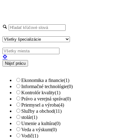
Preskúmajte tisíce pracovných miest
jednoduchým vyhľadávaním...
Hľadajte kľúčové slová napr.
webdizajn
Filtrujte podľa špecializácií napr.
vývojár, dizajnér
+ Rozšírené vyhľadávanie
Ekonomika a financie
(1)
Informačné technológie
(0)
Kontrolór kvality
(1)
Právo a verejná správa
(0)
Priemysel a výroba
(4)
Služby a obchod
(11)
stolár
(1)
Umenie a kultúra
(0)
Veda a výskum
(0)
Vodič
(1)