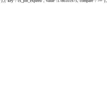
="},{"key":"cs_job_expired","value":1786101975,"compare":">="},