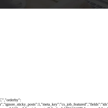
C","orderby":
"ignore_sticky_posts":1,"meta_key":"cs_job_featured","fields":"ids"