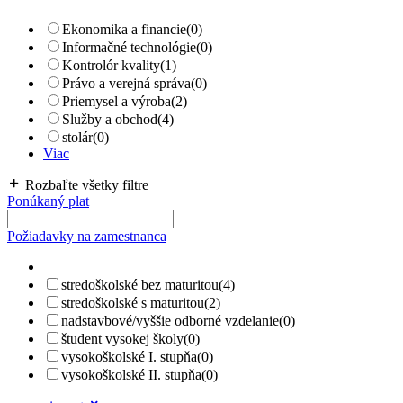
Ekonomika a financie
(0)
Informačné technológie
(0)
Kontrolór kvality
(1)
Právo a verejná správa
(0)
Priemysel a výroba
(2)
Služby a obchod
(4)
stolár
(0)
Viac
Rozbaľte všetky filtre
Ponúkaný plat
Požiadavky na zamestnanca
stredoškolské bez maturitou
(4)
stredoškolské s maturitou
(2)
nadstavbové/vyššie odborné vzdelanie
(0)
študent vysokej školy
(0)
vysokoškolské I. stupňa
(0)
vysokoškolské II. stupňa
(0)