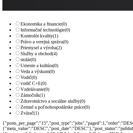
Ekonomika a financie
(0)
Informačné technológie
(0)
Kontrolór kvality
(1)
Právo a verejná správa
(0)
Priemysel a výroba
(2)
Služby a obchod
(4)
stolár
(0)
Umenie a kultúra
(0)
Veda a výskum
(0)
Vodič
(0)
vodič C+E
(0)
Vzdelávanie
(0)
Zámočník
(1)
Zdravotníctvo a sociálne služby
(0)
Zemné a poľnohospodárske práce
(0)
Zvárač
(1)
{"posts_per_page":"15","post_type":"jobs","paged":1,"order":"DES
{"meta_value":"DESC","post_date":"DESC"},"post_status":"publish",