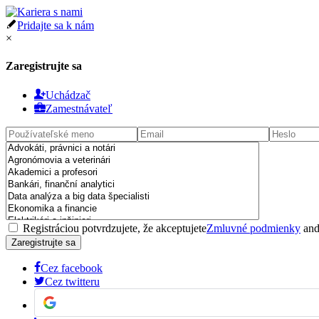
Pridajte sa k nám
×
Zaregistrujte sa
Uchádzač
Zamestnávateľ
Registráciou potvrdzujete, že akceptujete
Zmluvné podmienky
an
Cez facebook
Cez twitteru