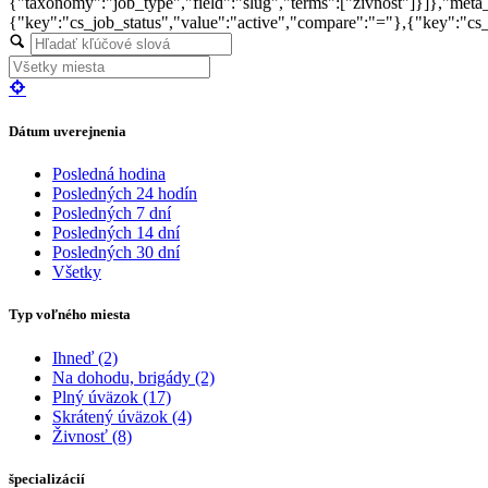
{"taxonomy":"job_type","field":"slug","terms":["zivnost"]}]},"me
{"key":"cs_job_status","value":"active","compare":"="},{"key":"c
Dátum uverejnenia
Posledná hodina
Posledných 24 hodín
Posledných 7 dní
Posledných 14 dní
Posledných 30 dní
Všetky
Typ voľného miesta
Ihneď
(2)
Na dohodu, brigády
(2)
Plný úväzok
(17)
Skrátený úväzok
(4)
Živnosť
(8)
špecializácií