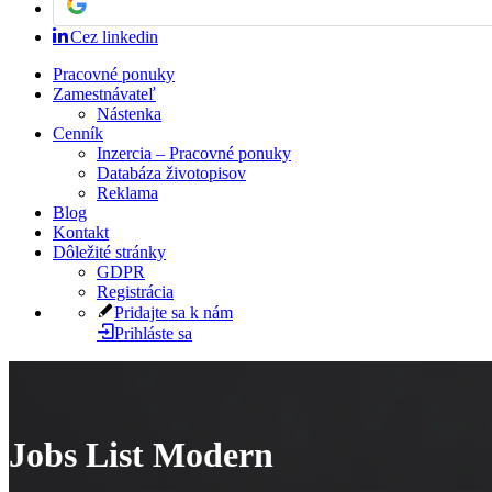
Cez linkedin
Pracovné ponuky
Zamestnávateľ
Nástenka
Cenník
Inzercia – Pracovné ponuky
Databáza životopisov
Reklama
Blog
Kontakt
Dôležité stránky
GDPR
Registrácia
Pridajte sa k nám
Prihláste sa
Jobs List Modern