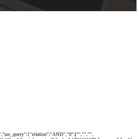
,"tax_query":{"relation":"AND","0":["","","",