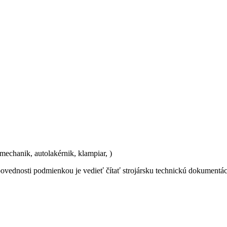
omechanik, autolakérnik, klampiar, )
vednosti podmienkou je vedieť čítať strojársku technickú dokumentáci