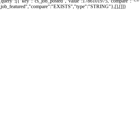
ta_query":[{"key":"cs_job_posted","value":1786101975,"compare":"<
s_job_featured","compare":"EXISTS","type":"STRING"},[],[]]}