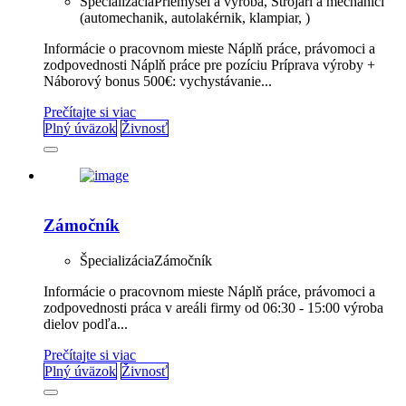
Špecializácia
Priemysel a výroba, Strojári a mechanici
(automechanik, autolakérnik, klampiar, )
Informácie o pracovnom mieste Náplň práce, právomoci a
zodpovednosti Náplň práce pre pozíciu Príprava výroby +
Náborový bonus 500€: vychystávanie...
Prečítajte si viac
Plný úväzok
Živnosť
Zámočník
Špecializácia
Zámočník
Informácie o pracovnom mieste Náplň práce, právomoci a
zodpovednosti práca v areáli firmy od 06:30 - 15:00 výroba
dielov podľa...
Prečítajte si viac
Plný úväzok
Živnosť