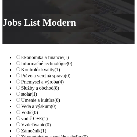
Jobs List Modern
Ekonomika a financie
(1)
Informačné technológie
(0)
Kontrolór kvality
(1)
Právo a verejná správa
(0)
Priemysel a výroba
(4)
Služby a obchod
(8)
stolár
(1)
Umenie a kultúra
(0)
Veda a výskum
(0)
Vodič
(0)
vodič C+E
(1)
Vzdelávanie
(0)
Zámočník
(1)
Zdravotníctvo a sociálne služby
(0)