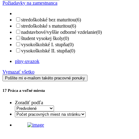
Požiadavky na zamestnanca
stredoškolské bez maturitou
(6)
stredoškolské s maturitou
(6)
nadstavbové/vyššie odborné vzdelanie
(0)
študent vysokej školy
(0)
vysokoškolské I. stupňa
(0)
vysokoškolské II. stupňa
(0)
plny-uvazok
Vymazať všetko
Pošlite mi e-mailom takéto pracovné ponuky
17
Práca a voľné miesta
Zoradiť podľa