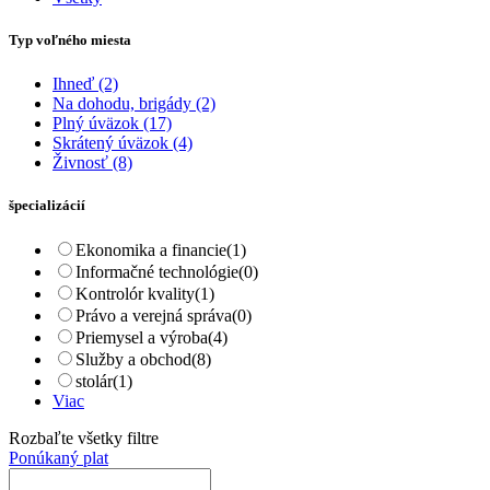
Typ voľného miesta
Ihneď
(2)
Na dohodu, brigády
(2)
Plný úväzok
(17)
Skrátený úväzok
(4)
Živnosť
(8)
špecializácií
Ekonomika a financie
(1)
Informačné technológie
(0)
Kontrolór kvality
(1)
Právo a verejná správa
(0)
Priemysel a výroba
(4)
Služby a obchod
(8)
stolár
(1)
Viac
Rozbaľte všetky filtre
Ponúkaný plat