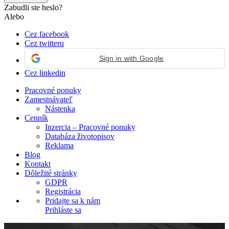
Zabudli ste heslo?
Alebo
Cez facebook
Cez twitteru
Sign in with Google
Cez linkedin
Pracovné ponuky
Zamestnávateľ
Nástenka
Cenník
Inzercia – Pracovné ponuky
Databáza životopisov
Reklama
Blog
Kontakt
Dôležité stránky
GDPR
Registrácia
Pridajte sa k nám
Prihláste sa