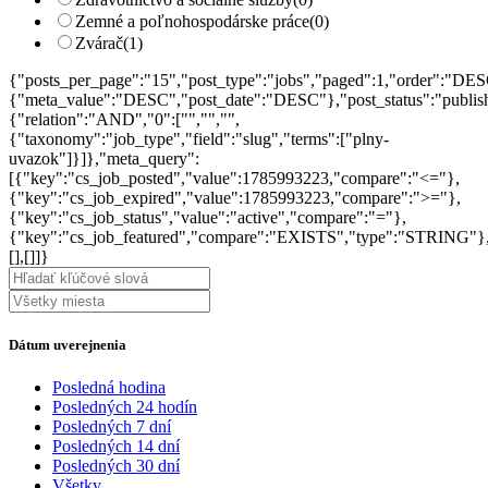
Zemné a poľnohospodárske práce
(0)
Zvárač
(1)
{"posts_per_page":"15","post_type":"jobs","paged":1,"order":"DES
{"meta_value":"DESC","post_date":"DESC"},"post_status":"publish",
{"relation":"AND","0":["","","",
{"taxonomy":"job_type","field":"slug","terms":["plny-
uvazok"]}]},"meta_query":
[{"key":"cs_job_posted","value":1785993223,"compare":"<="},
{"key":"cs_job_expired","value":1785993223,"compare":">="},
{"key":"cs_job_status","value":"active","compare":"="},
{"key":"cs_job_featured","compare":"EXISTS","type":"STRING"}
[],[]]}
Dátum uverejnenia
Posledná hodina
Posledných 24 hodín
Posledných 7 dní
Posledných 14 dní
Posledných 30 dní
Všetky