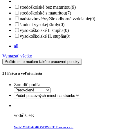
stredoškolské bez maturitou
(9)
stredoškolské s maturitou
(7)
nadstavbové/vyššie odborné vzdelanie
(0)
študent vysokej školy
(0)
vysokoškolské I. stupňa
(0)
vysokoškolské II. stupňa
(0)
all
Vymazať všetko
Pošlite mi e-mailom takéto pracovné ponuky
21
Práca a voľné miesta
Zoradiť podľa
vodič C+E
Vodič MKD AGROSERVICE Trnava s.r.o.