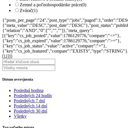
Zemné a poľnohospodárske práce
(0)
Zvárač
(1)
{"posts_per_page":"24","post_type":"jobs","paged":1,"order":"DES
{"meta_value":"DESC","post_date":"DESC"},"post_status":"publish",
{"relation":"AND","0":["","",""]},"meta_query":
[{"key":"cs_job_posted","value":1786129776,"compare":"<="},
{"key":"cs_job_expired","value":1786129776,"compare":">="},
{"key":"cs_job_status","value":"active","compare":"="},
{"key":"cs_job_featured","compare":"EXISTS","type":"STRING"}
[],[]]}
Dátum uverejnenia
Posledná hodina
Posledných 24 hodín
Posledných 7 dní
Posledných 14 dní
Posledných 30 dní
Všetky
Typ voľného miesta