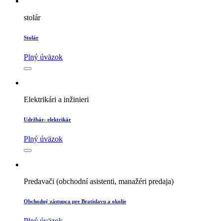
stolár
Stolár
Plný úväzok
Elektrikári a inžinieri
Udržbár- elektrikár
Plný úväzok
Predavači (obchodní asistenti, manažéri predaja)
Obchodný zástupca pre Bratislavu a okolie
Plný úväzok