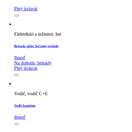
Plný úväzok
Elektrikári a inžinieri, Iné
Brigáda alebo Servisný technik
Ihneď
Na dohodu, brigády
Plný úväzok
Vodič, vodič C+E
Vodič kamiónu
Ihneď