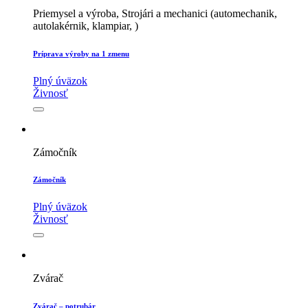
Priemysel a výroba, Strojári a mechanici (automechanik,
autolakérnik, klampiar, )
Príprava výroby na 1 zmenu
Plný úväzok
Živnosť
Zámočník
Zámočník
Plný úväzok
Živnosť
Zvárač
Zvárač – potrubár