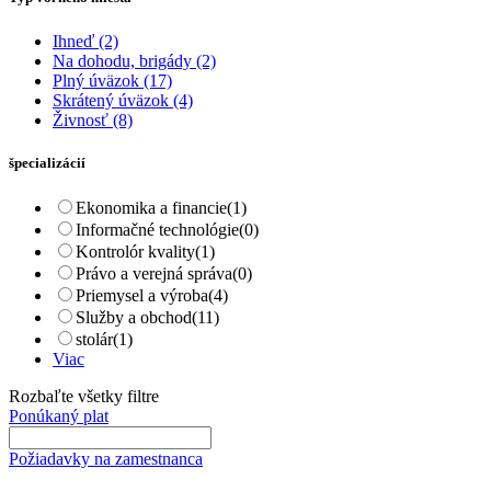
Ihneď
(2)
Na dohodu, brigády
(2)
Plný úväzok
(17)
Skrátený úväzok
(4)
Živnosť
(8)
špecializácií
Ekonomika a financie
(1)
Informačné technológie
(0)
Kontrolór kvality
(1)
Právo a verejná správa
(0)
Priemysel a výroba
(4)
Služby a obchod
(11)
stolár
(1)
Viac
Rozbaľte všetky filtre
Ponúkaný plat
Požiadavky na zamestnanca