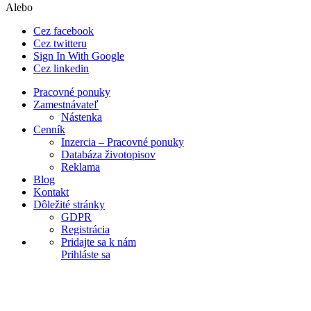
Alebo
Cez facebook
Cez twitteru
Sign In With Google
Cez linkedin
Pracovné ponuky
Zamestnávateľ
Nástenka
Cenník
Inzercia – Pracovné ponuky
Databáza životopisov
Reklama
Blog
Kontakt
Dôležité stránky
GDPR
Registrácia
Pridajte sa k nám
Prihláste sa
Explore Thousand of jobs with just simple
search...