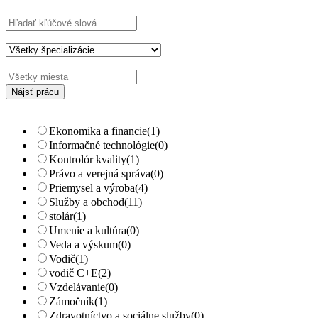
Hľadajte kľúčové slová napr.
webdizajn
Filtrujte podľa špecializácií napr.
vývojár, dizajnér
Ekonomika a financie
(1)
Informačné technológie
(0)
Kontrolór kvality
(1)
Právo a verejná správa
(0)
Priemysel a výroba
(4)
Služby a obchod
(11)
stolár
(1)
Umenie a kultúra
(0)
Veda a výskum
(0)
Vodič
(1)
vodič C+E
(2)
Vzdelávanie
(0)
Zámočník
(1)
Zdravotníctvo a sociálne služby
(0)