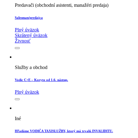
Predavači (obchodní asistenti, manažéri predaja)
Salesman/predajca
Plný úväzok
Skrátený úväzok
Živnosť
Služby a obchod
Vodic C+E – Koryto od 1.6. nástup.
Plný úväzok
Iné
Hľadáme VODIČA TAXISLUŽBY, ktorý má trvalú INVALIDITU.