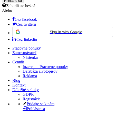
Zabudli ste heslo?
Alebo
Cez facebook
Cez twitteru
Sign in with Google
Cez linkedin
Pracovné ponuky
Zamestnávateľ
Nástenka
Cenník
Inzercia – Pracovné ponuky
Databáza životopisov
Reklama
Blog
Kontakt
Dôležité stránky
GDPR
Registrácia
Pridajte sa k nám
Prihláste sa