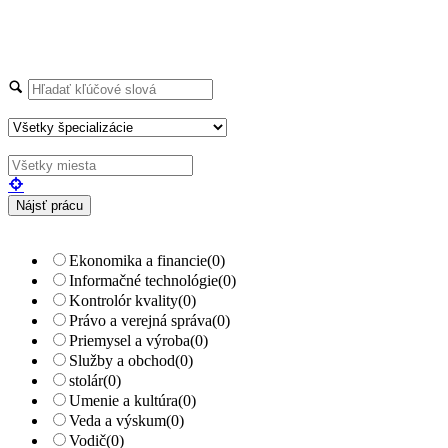
Explore Thousand of jobs with just simple
search...
Hľadajte kľúčové slová napr.
webdizajn
Filtrujte podľa špecializácií napr.
vývojár, dizajnér
+ Rozšírené vyhľadávanie
Ekonomika a financie
(0)
Informačné technológie
(0)
Kontrolór kvality
(0)
Právo a verejná správa
(0)
Priemysel a výroba
(0)
Služby a obchod
(0)
stolár
(0)
Umenie a kultúra
(0)
Veda a výskum
(0)
Vodič
(0)