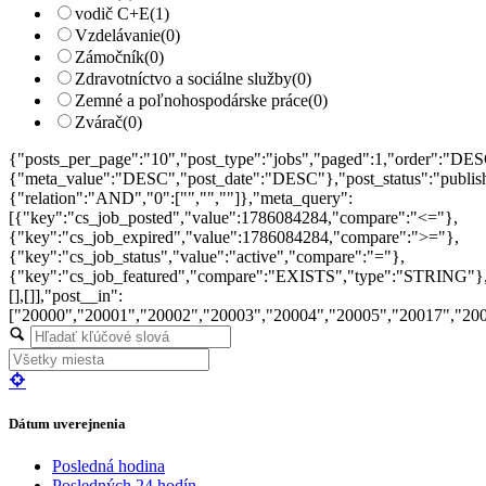
vodič C+E
(1)
Vzdelávanie
(0)
Zámočník
(0)
Zdravotníctvo a sociálne služby
(0)
Zemné a poľnohospodárske práce
(0)
Zvárač
(0)
{"posts_per_page":"10","post_type":"jobs","paged":1,"order":"DES
{"meta_value":"DESC","post_date":"DESC"},"post_status":"publish",
{"relation":"AND","0":["","",""]},"meta_query":
[{"key":"cs_job_posted","value":1786084284,"compare":"<="},
{"key":"cs_job_expired","value":1786084284,"compare":">="},
{"key":"cs_job_status","value":"active","compare":"="},
{"key":"cs_job_featured","compare":"EXISTS","type":"STRING"}
[],[]],"post__in":
["20000","20001","20002","20003","20004","20005","20017","20
Dátum uverejnenia
Posledná hodina
Posledných 24 hodín