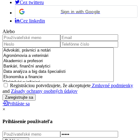
Cez twitteru
Sign in with Google
Cez linkedin
Alebo
Registráciou potvrdzujete, že akceptujete
Zmluvné podmienky
and
Zásady ochrany osobných údajov
Prihláste sa
×
Prihlásenie používateľa