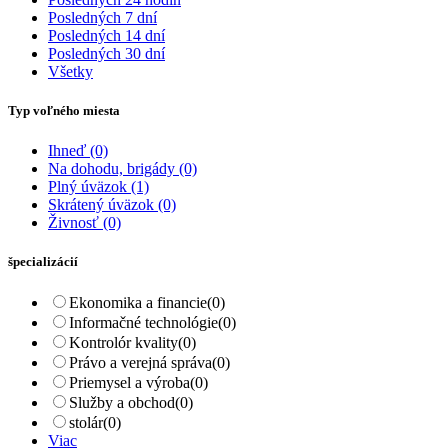
Posledných 7 dní
Posledných 14 dní
Posledných 30 dní
Všetky
Typ voľného miesta
Ihneď
(0)
Na dohodu, brigády
(0)
Plný úväzok
(1)
Skrátený úväzok
(0)
Živnosť
(0)
špecializácií
Ekonomika a financie
(0)
Informačné technológie
(0)
Kontrolór kvality
(0)
Právo a verejná správa
(0)
Priemysel a výroba
(0)
Služby a obchod
(0)
stolár
(0)
Viac