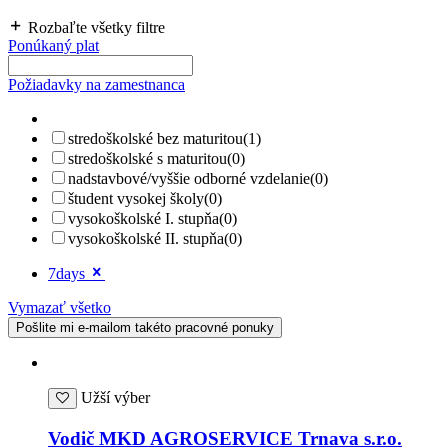
Rozbaľte všetky filtre
Ponúkaný plat
Požiadavky na zamestnanca
stredoškolské bez maturitou
(1)
stredoškolské s maturitou
(0)
nadstavbové/vyššie odborné vzdelanie
(0)
študent vysokej školy
(0)
vysokoškolské I. stupňa
(0)
vysokoškolské II. stupňa
(0)
7days
Vymazať všetko
Pošlite mi e-mailom takéto pracovné ponuky
Užší výber
Vodič MKD AGROSERVICE Trnava s.r.o.