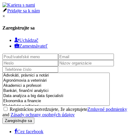
Pridajte sa k nám
×
Zaregistrujte sa
Uchádzač
Zamestnávateľ
Registráciou potvrdzujete, že akceptujete
Zmluvné podmienky
and
Zásady ochrany osobných údajov
Cez facebook