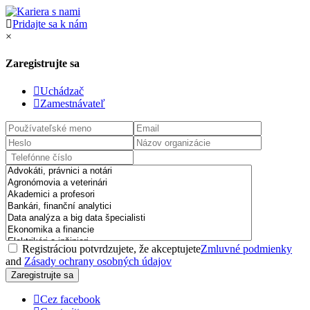
Pridajte sa k nám
×
Zaregistrujte sa
Uchádzač
Zamestnávateľ
Registráciou potvrdzujete, že akceptujete
Zmluvné podmienky
and
Zásady ochrany osobných údajov
Cez facebook