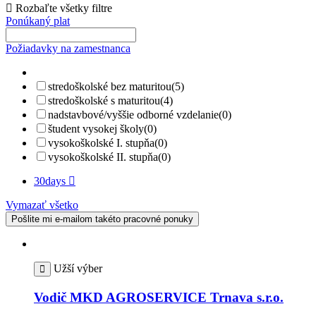
Rozbaľte všetky filtre
Ponúkaný plat
Požiadavky na zamestnanca
stredoškolské bez maturitou
(5)
stredoškolské s maturitou
(4)
nadstavbové/vyššie odborné vzdelanie
(0)
študent vysokej školy
(0)
vysokoškolské I. stupňa
(0)
vysokoškolské II. stupňa
(0)
30days
Vymazať všetko
Pošlite mi e-mailom takéto pracovné ponuky
Užší výber
Vodič MKD AGROSERVICE Trnava s.r.o.