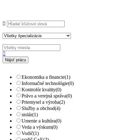
Explore Thousand of jobs with just simple
search...
Hľadajte kľúčové slová napr.
webdizajn
Filtrujte podľa špecializácií napr.
vývojár, dizajnér
+ Rozšírené vyhľadávanie
Ekonomika a financie
(1)
Informačné technológie
(0)
Kontrolór kvality
(0)
Právo a verejná správa
(0)
Priemysel a výroba
(2)
Služby a obchod
(4)
stolár
(1)
Umenie a kultúra
(0)
Veda a výskum
(0)
Vodič
(1)
vodič C+E
(2)