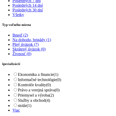
Posledných 7 dní
Posledných 14 dní
Posledných 30 dní
Všetky
Typ voľného miesta
Ihneď
(2)
Na dohodu, brigády
(1)
Plný úväzok
(7)
Skrátený úväzok
(0)
Živnosť
(0)
špecializácií
Ekonomika a financie
(1)
Informačné technológie
(0)
Kontrolór kvality
(0)
Právo a verejná správa
(0)
Priemysel a výroba
(2)
Služby a obchod
(4)
stolár
(1)
Viac