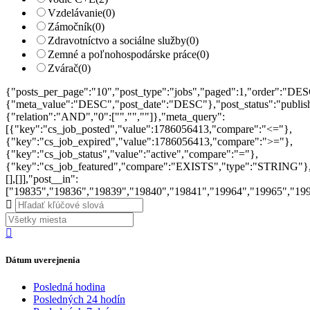
Vzdelávanie
(0)
Zámočník
(0)
Zdravotníctvo a sociálne služby
(0)
Zemné a poľnohospodárske práce
(0)
Zvárač
(0)
{"posts_per_page":"10","post_type":"jobs","paged":1,"order":"DES
{"meta_value":"DESC","post_date":"DESC"},"post_status":"publish",
{"relation":"AND","0":["","",""]},"meta_query":
[{"key":"cs_job_posted","value":1786056413,"compare":"<="},
{"key":"cs_job_expired","value":1786056413,"compare":">="},
{"key":"cs_job_status","value":"active","compare":"="},
{"key":"cs_job_featured","compare":"EXISTS","type":"STRING"}
[],[]],"post__in":
["19835","19836","19839","19840","19841","19964","19965","19
Dátum uverejnenia
Posledná hodina
Posledných 24 hodín