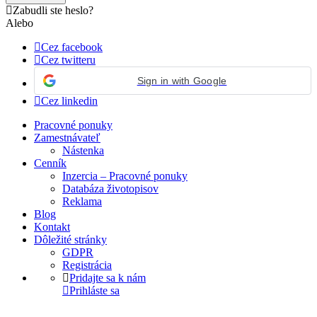
Zabudli ste heslo?
Alebo
Cez facebook
Cez twitteru
Sign in with Google
Cez linkedin
Pracovné ponuky
Zamestnávateľ
Nástenka
Cenník
Inzercia – Pracovné ponuky
Databáza životopisov
Reklama
Blog
Kontakt
Dôležité stránky
GDPR
Registrácia
Pridajte sa k nám
Prihláste sa