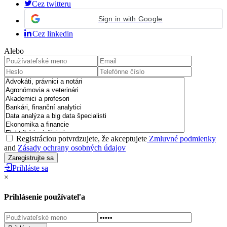
Cez twitteru
Sign in with Google
Cez linkedin
Alebo
Registráciou potvrdzujete, že akceptujete
Zmluvné podmienky
and
Zásady ochrany osobných údajov
Prihláste sa
×
Prihlásenie používateľa