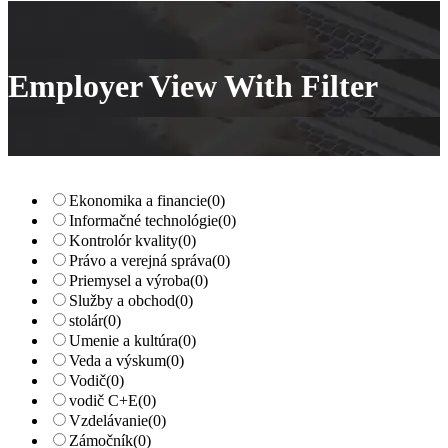
Employer View With Filter
Ekonomika a financie
(0)
Informačné technológie
(0)
Kontrolór kvality
(0)
Právo a verejná správa
(0)
Priemysel a výroba
(0)
Služby a obchod
(0)
stolár
(0)
Umenie a kultúra
(0)
Veda a výskum
(0)
Vodič
(0)
vodič C+E
(0)
Vzdelávanie
(0)
Zámočník
(0)