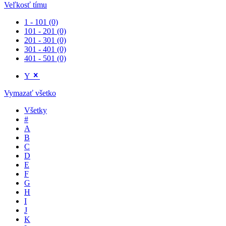
Veľkosť tímu
1 - 101
(0)
101 - 201
(0)
201 - 301
(0)
301 - 401
(0)
401 - 501
(0)
Y
Vymazať všetko
Všetky
#
A
B
C
D
E
F
G
H
I
J
K