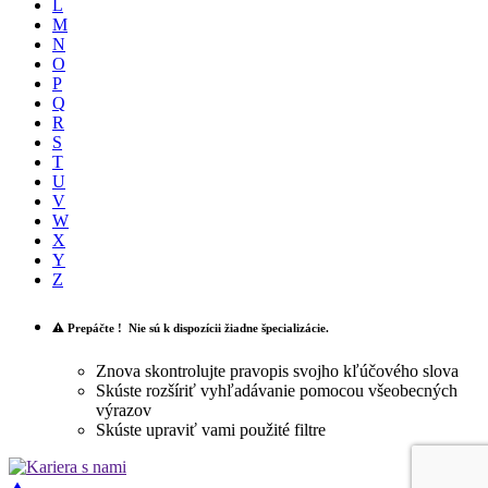
L
M
N
O
P
Q
R
S
T
U
V
W
X
Y
Z
Prepáčte !
Nie sú k dispozícii žiadne špecializácie.
Znova skontrolujte pravopis svojho kľúčového slova
Skúste rozšíriť vyhľadávanie pomocou všeobecných
výrazov
Skúste upraviť vami použité filtre