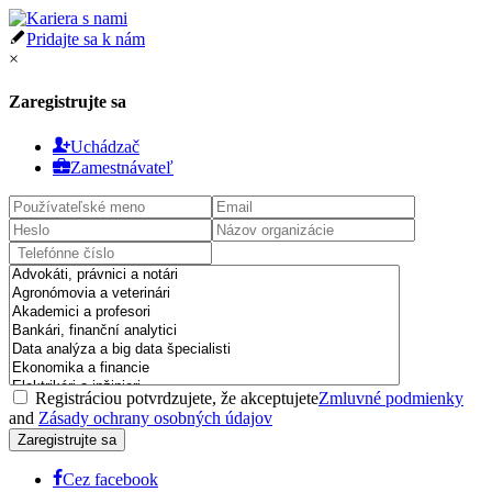
Pridajte sa k nám
×
Zaregistrujte sa
Uchádzač
Zamestnávateľ
Registráciou potvrdzujete, že akceptujete
Zmluvné podmienky
and
Zásady ochrany osobných údajov
Cez facebook