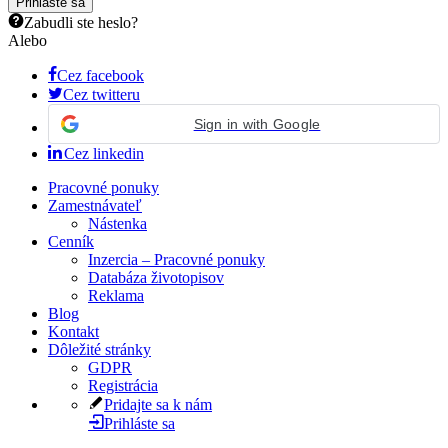
Zabudli ste heslo?
Alebo
Cez facebook
Cez twitteru
Sign in with Google
Cez linkedin
Pracovné ponuky
Zamestnávateľ
Nástenka
Cenník
Inzercia – Pracovné ponuky
Databáza životopisov
Reklama
Blog
Kontakt
Dôležité stránky
GDPR
Registrácia
Pridajte sa k nám
Prihláste sa