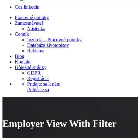
Cez linkedin
Pracovné ponuky
Zamestnávateľ
Nástenka
Cenník
Inzercia – Pracovné ponuky
Databáza životopisov
Reklama
Blog
Kontakt
Dôležité stránky
GDPR
Registrácia
Pridajte sa k nám
Prihláste sa
Employer View With Filter