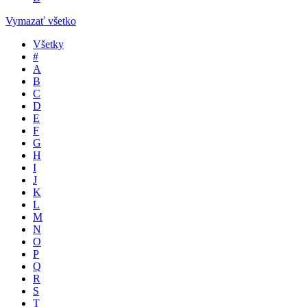
Vymazať všetko
Všetky
#
A
B
C
D
E
F
G
H
I
J
K
L
M
N
O
P
Q
R
S
T