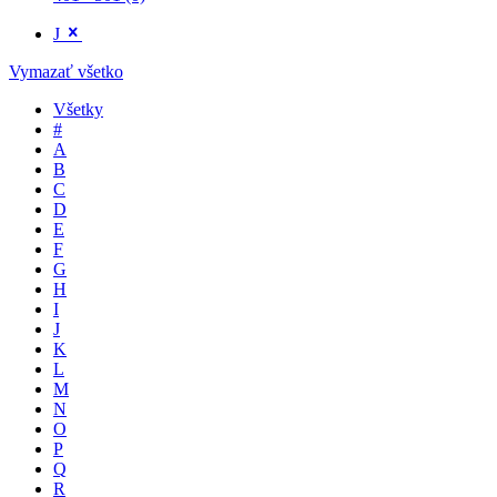
J
Vymazať všetko
Všetky
#
A
B
C
D
E
F
G
H
I
J
K
L
M
N
O
P
Q
R