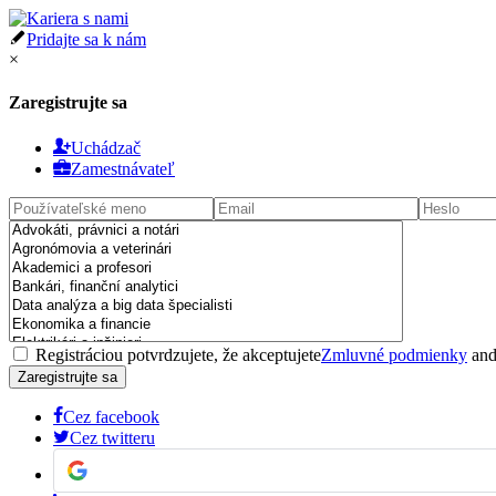
Pridajte sa k nám
×
Zaregistrujte sa
Uchádzač
Zamestnávateľ
Registráciou potvrdzujete, že akceptujete
Zmluvné podmienky
an
Cez facebook
Cez twitteru