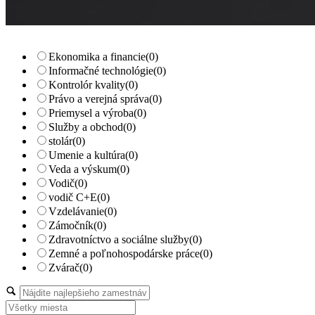
Ekonomika a financie
(0)
Informačné technológie
(0)
Kontrolór kvality
(0)
Právo a verejná správa
(0)
Priemysel a výroba
(0)
Služby a obchod
(0)
stolár
(0)
Umenie a kultúra
(0)
Veda a výskum
(0)
Vodič
(0)
vodič C+E
(0)
Vzdelávanie
(0)
Zámočník
(0)
Zdravotníctvo a sociálne služby
(0)
Zemné a poľnohospodárske práce
(0)
Zvárač
(0)