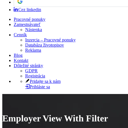
Cez linkedin
Pracovné ponuky
Zamestnávateľ
Nástenka
Cenník
Inzercia – Pracovné ponuky
Databáza životopisov
Reklama
Blog
Kontakt
Dôležité stránky
GDPR
Registrácia
Pridajte sa k nám
Prihláste sa
Employer View With Filter