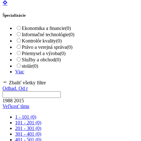
Špecializácie
Ekonomika a financie
(0)
Informačné technológie
(0)
Kontrolór kvality
(0)
Právo a verejná správa
(0)
Priemysel a výroba
(0)
Služby a obchod
(0)
stolár
(0)
Viac
Zbaliť všetky filtre
Odhad. Od r
1988
2015
Veľkosť tímu
1 - 101
(0)
101 - 201
(0)
201 - 301
(0)
301 - 401
(0)
401 - 501
(0)