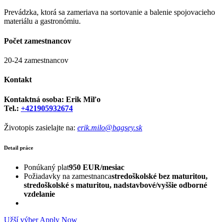
Prevádzka, ktorá sa zameriava na sortovanie a balenie spojovacieho
materiálu a gastronómiu.
Počet zamestnancov
20-24 zamestnancov
Kontakt
Kontaktná osoba: Erik Miľo
Tel.:
+421905932674
Životopis zasielajte na:
erik.milo@bagsey.sk
Detail práce
Ponúkaný plat
950 EUR/mesiac
Požiadavky na zamestnanca
stredoškolské bez maturitou,
stredoškolské s maturitou, nadstavbové/vyššie odborné
vzdelanie
Užší výber
Apply Now