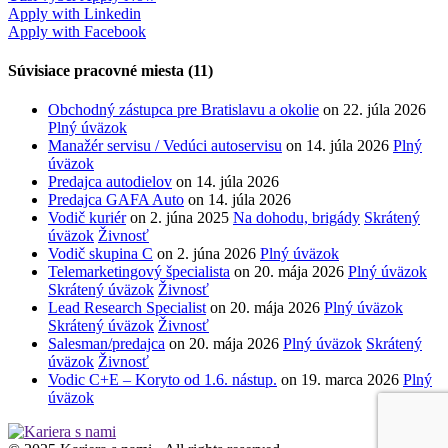
Apply with Linkedin
Apply with Facebook
Súvisiace pracovné miesta (11)
Obchodný zástupca pre Bratislavu a okolie
on
22. júla 2026
Plný úväzok
Manažér servisu / Vedúci autoservisu
on
14. júla 2026
Plný
úväzok
Predajca autodielov
on
14. júla 2026
Predajca GAFA Auto
on
14. júla 2026
Vodič kuriér
on
2. júna 2025
Na dohodu, brigády
Skrátený
úväzok
Živnosť
Vodič skupina C
on
2. júna 2026
Plný úväzok
Telemarketingový špecialista
on
20. mája 2026
Plný úväzok
Skrátený úväzok
Živnosť
Lead Research Specialist
on
20. mája 2026
Plný úväzok
Skrátený úväzok
Živnosť
Salesman/predajca
on
20. mája 2026
Plný úväzok
Skrátený
úväzok
Živnosť
Vodic C+E – Koryto od 1.6. nástup.
on
19. marca 2026
Plný
úväzok