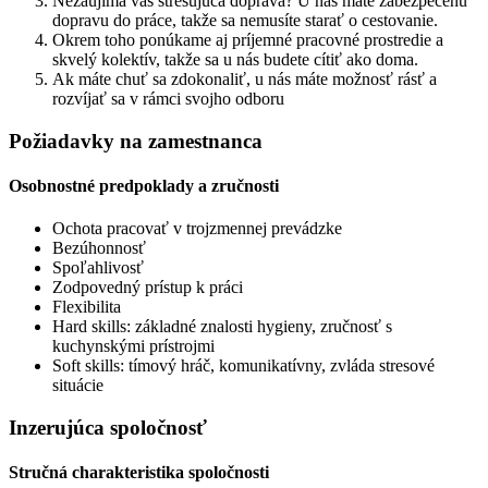
Nezaujíma vás stresujúca doprava? U nás máte zabezpečenú
dopravu do práce, takže sa nemusíte starať o cestovanie.
Okrem toho ponúkame aj príjemné pracovné prostredie a
skvelý kolektív, takže sa u nás budete cítiť ako doma.
Ak máte chuť sa zdokonaliť, u nás máte možnosť rásť a
rozvíjať sa v rámci svojho odboru
Požiadavky na zamestnanca
Osobnostné predpoklady a zručnosti
Ochota pracovať v trojzmennej prevádzke
Bezúhonnosť
Spoľahlivosť
Zodpovedný prístup k práci
Flexibilita
Hard skills: základné znalosti hygieny, zručnosť s
kuchynskými prístrojmi
Soft skills: tímový hráč, komunikatívny, zvláda stresové
situácie
Inzerujúca spoločnosť
Stručná charakteristika spoločnosti