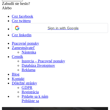
Zabudli ste heslo?
Alebo
Cez facebook
Cez twitteru
Sign in with Google
Cez linkedin
Pracovné ponuky
Zamestnávateľ
Nástenka
Cenník
Inzercia – Pracovné ponuky
Databáza životopisov
Reklama
Blog
Kontakt
Dôležité stránky
GDPR
Registrácia
Pridajte sa k nám
Prihláste sa