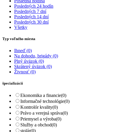
Posledná hodina
Posledných 24 hodín
Posledných 7 dní
Posledných 14 dní
Posledných 30 dní
Všetky
Typ voľného miesta
Ihneď
(0)
Na dohodu, brigády
(0)
Plný úväzok
(0)
Skrátený úväzok
(0)
Živnosť
(0)
špecializácií
Ekonomika a financie
(0)
Informačné technológie
(0)
Kontrolór kvality
(0)
Právo a verejná správa
(0)
Priemysel a výroba
(0)
Služby a obchod
(0)
stolár
(0)