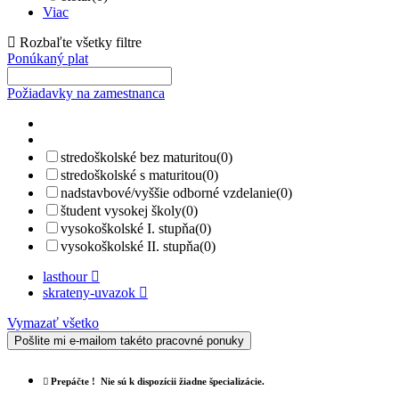
Viac
Rozbaľte všetky filtre
Ponúkaný plat
Požiadavky na zamestnanca
stredoškolské bez maturitou
(0)
stredoškolské s maturitou
(0)
nadstavbové/vyššie odborné vzdelanie
(0)
študent vysokej školy
(0)
vysokoškolské I. stupňa
(0)
vysokoškolské II. stupňa
(0)
lasthour
skrateny-uvazok
Vymazať všetko
Pošlite mi e-mailom takéto pracovné ponuky
Prepáčte !
Nie sú k dispozícii žiadne špecializácie.