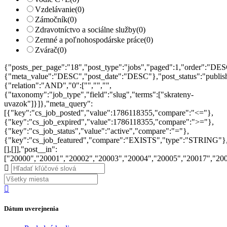
Vzdelávanie
(0)
Zámočník
(0)
Zdravotníctvo a sociálne služby
(0)
Zemné a poľnohospodárske práce
(0)
Zvárač
(0)
{"posts_per_page":"18","post_type":"jobs","paged":1,"order":"DES
{"meta_value":"DESC","post_date":"DESC"},"post_status":"publish",
{"relation":"AND","0":["","","",
{"taxonomy":"job_type","field":"slug","terms":["skrateny-
uvazok"]}]},"meta_query":
[{"key":"cs_job_posted","value":1786118355,"compare":"<="},
{"key":"cs_job_expired","value":1786118355,"compare":">="},
{"key":"cs_job_status","value":"active","compare":"="},
{"key":"cs_job_featured","compare":"EXISTS","type":"STRING"}
[],[]],"post__in":
["20000","20001","20002","20003","20004","20005","20017","20
Dátum uverejnenia