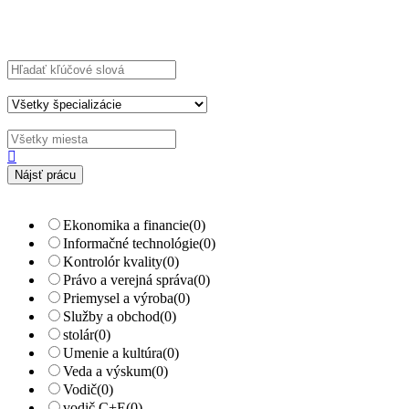
Explore Thousand of jobs with just simple
search...
Hľadajte kľúčové slová napr.
webdizajn
Filtrujte podľa špecializácií napr.
vývojár, dizajnér
Ekonomika a financie
(0)
Informačné technológie
(0)
Kontrolór kvality
(0)
Právo a verejná správa
(0)
Priemysel a výroba
(0)
Služby a obchod
(0)
stolár
(0)
Umenie a kultúra
(0)
Veda a výskum
(0)
Vodič
(0)
vodič C+E
(0)