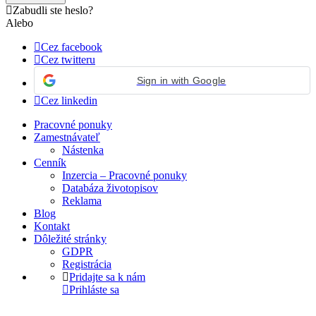
Zabudli ste heslo?
Alebo
Cez facebook
Cez twitteru
Sign in with Google
Cez linkedin
Pracovné ponuky
Zamestnávateľ
Nástenka
Cenník
Inzercia – Pracovné ponuky
Databáza životopisov
Reklama
Blog
Kontakt
Dôležité stránky
GDPR
Registrácia
Pridajte sa k nám
Prihláste sa