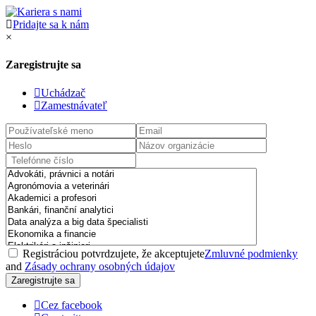
Pridajte sa k nám
×
Zaregistrujte sa
Uchádzač
Zamestnávateľ
Registráciou potvrdzujete, že akceptujete
Zmluvné podmienky
and
Zásady ochrany osobných údajov
Cez facebook