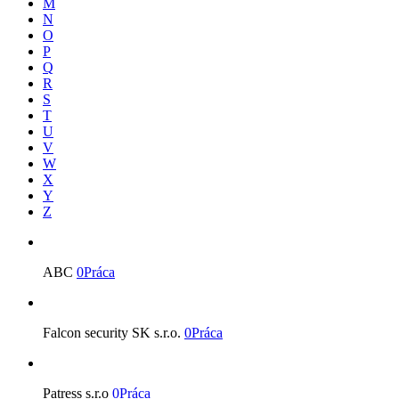
M
N
O
P
Q
R
S
T
U
V
W
X
Y
Z
ABC
0Práca
Falcon security SK s.r.o.
0Práca
Patress s.r.o
0Práca