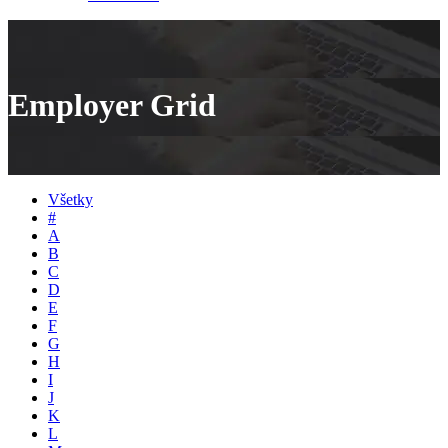
Employer Grid
Všetky
#
A
B
C
D
E
F
G
H
I
J
K
L