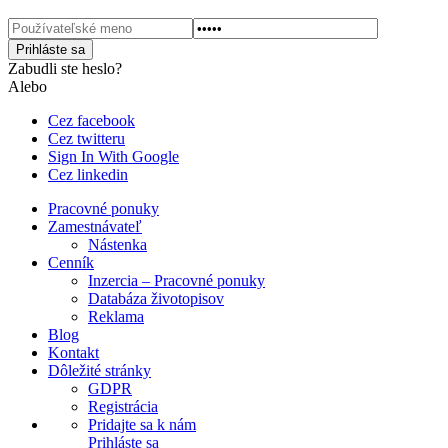
Zabudli ste heslo?
Alebo
Cez facebook
Cez twitteru
Sign In With Google
Cez linkedin
Pracovné ponuky
Zamestnávateľ
Nástenka
Cenník
Inzercia – Pracovné ponuky
Databáza životopisov
Reklama
Blog
Kontakt
Dôležité stránky
GDPR
Registrácia
Pridajte sa k nám
Prihláste sa