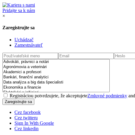
Pridajte sa k nám
×
Zaregistrujte sa
Uchádzač
Zamestnávateľ
Registráciou potvrdzujete, že akceptujete
Zmluvné podmienky
an
Cez facebook
Cez twitteru
Sign In With Google
Cez linkedin