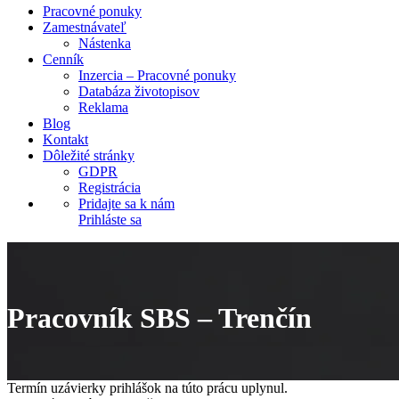
Pracovné ponuky
Zamestnávateľ
Nástenka
Cenník
Inzercia – Pracovné ponuky
Databáza životopisov
Reklama
Blog
Kontakt
Dôležité stránky
GDPR
Registrácia
Pridajte sa k nám
Prihláste sa
Pracovník SBS – Trenčín
Termín uzávierky prihlášok na túto prácu uplynul.