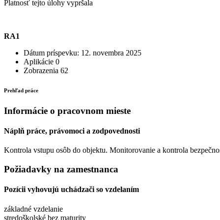
Platnosť tejto úlohy vypršala
RA1
Dátum príspevku:
12. novembra 2025
Aplikácie
0
Zobrazenia
62
Prehľad práce
Informácie o pracovnom mieste
Náplň práce, právomoci a zodpovednosti
Kontrola vstupu osôb do objektu. Monitorovanie a kontrola bezpečn
Požiadavky na zamestnanca
Pozícii vyhovujú uchádzači so vzdelaním
základné vzdelanie
stredoškolské bez maturity