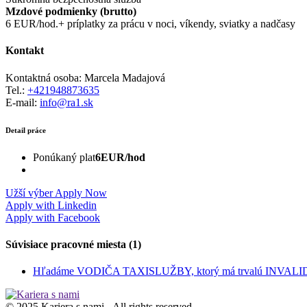
Mzdové podmienky (brutto)
6 EUR/hod.
+ príplatky za prácu v noci, víkendy, sviatky a nadčasy
Kontakt
Kontaktná osoba: Marcela Madajová
Tel.:
+421948873635
E-mail:
info@ra1.sk
Detail práce
Ponúkaný plat
6EUR/hod
Užší výber
Apply Now
Apply with Linkedin
Apply with Facebook
Súvisiace pracovné miesta (1)
Hľadáme VODIČA TAXISLUŽBY, ktorý má trvalú INVALI
© 2025 Kariera s nami - All rights reserved.