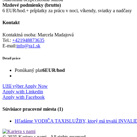
Mzdové podmienky (brutto)
6 EUR/hod.
+ príplatky za prácu v noci, víkendy, sviatky a nadčasy
Kontakt
Kontaktná osoba: Marcela Madajová
Tel.:
+421948873635
E-mail:
info@ra1.sk
Detail práce
Ponúkaný plat
6EUR/hod
Užší výber
Apply Now
Apply with Linkedin
Apply with Facebook
Súvisiace pracovné miesta (1)
Hľadáme VODIČA TAXISLUŽBY, ktorý má trvalú INVALI
© 2025 Kariera s nami - All rights reserved.