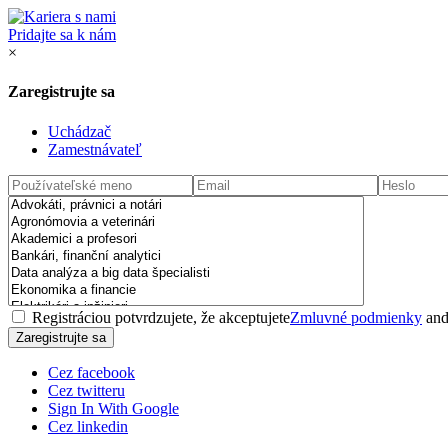
Pridajte sa k nám
×
Zaregistrujte sa
Uchádzač
Zamestnávateľ
Registráciou potvrdzujete, že akceptujete
Zmluvné podmienky
an
Cez facebook
Cez twitteru
Sign In With Google
Cez linkedin