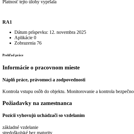
Platnosť tejto úlohy vypršala
RA1
Dátum príspevku:
12. novembra 2025
Aplikácie
0
Zobrazenia
76
Prehľad práce
Informácie o pracovnom mieste
Náplň práce, právomoci a zodpovednosti
Kontrola vstupu osôb do objektu. Monitorovanie a kontrola bezpečn
Požiadavky na zamestnanca
Pozícii vyhovujú uchádzači so vzdelaním
základné vzdelanie
stredoškolské bez maturity