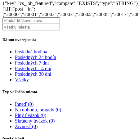
{"key":"cs_job_featured","compare":"EXISTS","type":"STRING"}
[],[]],"post__in":
["20000","20001","20002","20003","20004","20005","20017","20
Dátum uverejnenia
Posledná hodina
Posledných 24 hodín
Posledných 7 dní
Posledných 14 dní
Posledných 30 dní
Všetky
Typ voľného miesta
Ihneď
(0)
Na dohodu, brigády
(0)
Plný úväzok
(0)
Skrátený úväzok
(0)
Živnosť
(0)
špecializácií