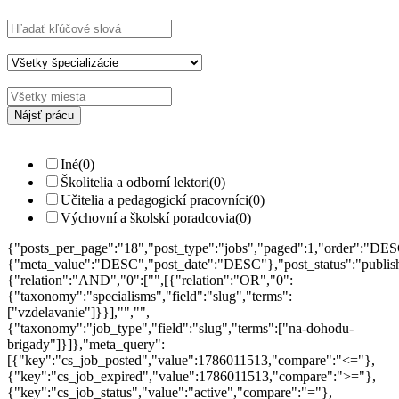
Hľadajte kľúčové slová napr.
webdizajn
Filtrujte podľa špecializácií napr.
vývojár, dizajnér
Iné
(0)
Školitelia a odborní lektori
(0)
Učitelia a pedagogickí pracovníci
(0)
Výchovní a školskí poradcovia
(0)
{"posts_per_page":"18","post_type":"jobs","paged":1,"order":"DES
{"meta_value":"DESC","post_date":"DESC"},"post_status":"publish",
{"relation":"AND","0":["",[{"relation":"OR","0":
{"taxonomy":"specialisms","field":"slug","terms":
["vzdelavanie"]}}],"","",
{"taxonomy":"job_type","field":"slug","terms":["na-dohodu-
brigady"]}]},"meta_query":
[{"key":"cs_job_posted","value":1786011513,"compare":"<="},
{"key":"cs_job_expired","value":1786011513,"compare":">="},
{"key":"cs_job_status","value":"active","compare":"="},