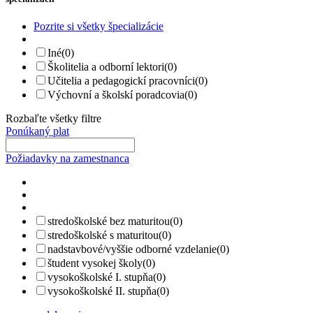
Pozrite si všetky špecializácie
Iné
(0)
Školitelia a odborní lektori
(0)
Učitelia a pedagogickí pracovníci
(0)
Výchovní a školskí poradcovia
(0)
Rozbaľte všetky filtre
Ponúkaný plat
Požiadavky na zamestnanca
stredoškolské bez maturitou
(0)
stredoškolské s maturitou
(0)
nadstavbové/vyššie odborné vzdelanie
(0)
študent vysokej školy
(0)
vysokoškolské I. stupňa
(0)
vysokoškolské II. stupňa
(0)