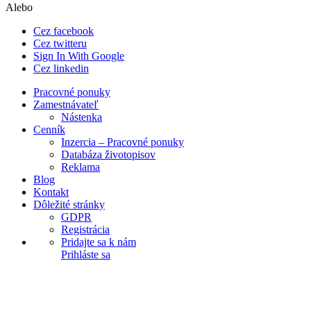
Alebo
Cez facebook
Cez twitteru
Sign In With Google
Cez linkedin
Pracovné ponuky
Zamestnávateľ
Nástenka
Cenník
Inzercia – Pracovné ponuky
Databáza životopisov
Reklama
Blog
Kontakt
Dôležité stránky
GDPR
Registrácia
Pridajte sa k nám
Prihláste sa
Explore Thousand of jobs with just simple
search...