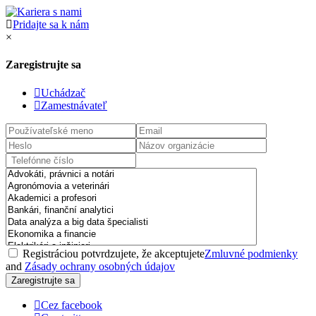
Pridajte sa k nám
×
Zaregistrujte sa
Uchádzač
Zamestnávateľ
Registráciou potvrdzujete, že akceptujete
Zmluvné podmienky
and
Zásady ochrany osobných údajov
Cez facebook