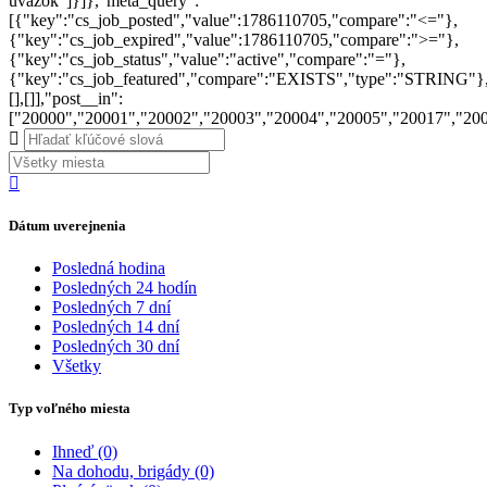
uvazok"]}]},"meta_query":
[{"key":"cs_job_posted","value":1786110705,"compare":"<="},
{"key":"cs_job_expired","value":1786110705,"compare":">="},
{"key":"cs_job_status","value":"active","compare":"="},
{"key":"cs_job_featured","compare":"EXISTS","type":"STRING"}
[],[]],"post__in":
["20000","20001","20002","20003","20004","20005","20017","20
Dátum uverejnenia
Posledná hodina
Posledných 24 hodín
Posledných 7 dní
Posledných 14 dní
Posledných 30 dní
Všetky
Typ voľného miesta
Ihneď
(0)
Na dohodu, brigády
(0)