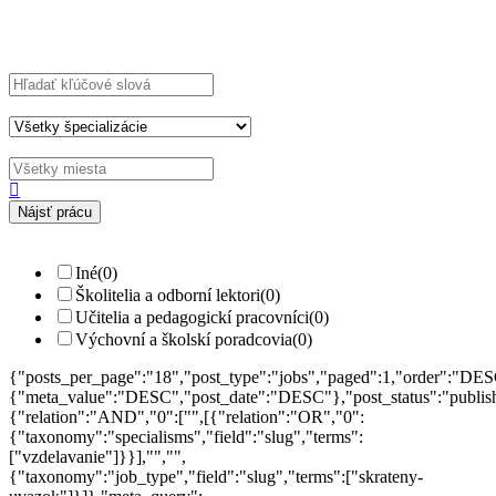
Explore Thousand of jobs with just simple
search...
Hľadajte kľúčové slová napr.
webdizajn
Filtrujte podľa špecializácií napr.
vývojár, dizajnér
Iné
(0)
Školitelia a odborní lektori
(0)
Učitelia a pedagogickí pracovníci
(0)
Výchovní a školskí poradcovia
(0)
{"posts_per_page":"18","post_type":"jobs","paged":1,"order":"DES
{"meta_value":"DESC","post_date":"DESC"},"post_status":"publish",
{"relation":"AND","0":["",[{"relation":"OR","0":
{"taxonomy":"specialisms","field":"slug","terms":
["vzdelavanie"]}}],"","",
{"taxonomy":"job_type","field":"slug","terms":["skrateny-