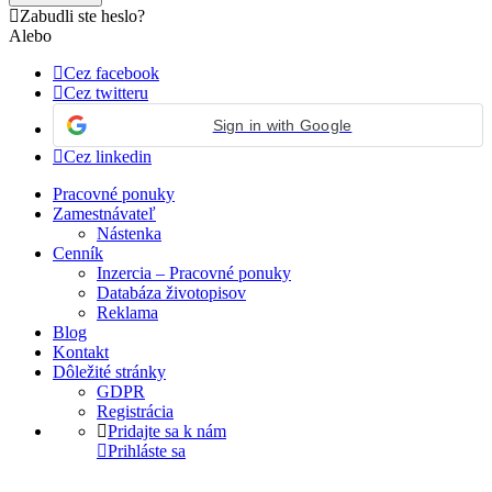
Zabudli ste heslo?
Alebo
Cez facebook
Cez twitteru
Sign in with Google
Cez linkedin
Pracovné ponuky
Zamestnávateľ
Nástenka
Cenník
Inzercia – Pracovné ponuky
Databáza životopisov
Reklama
Blog
Kontakt
Dôležité stránky
GDPR
Registrácia
Pridajte sa k nám
Prihláste sa