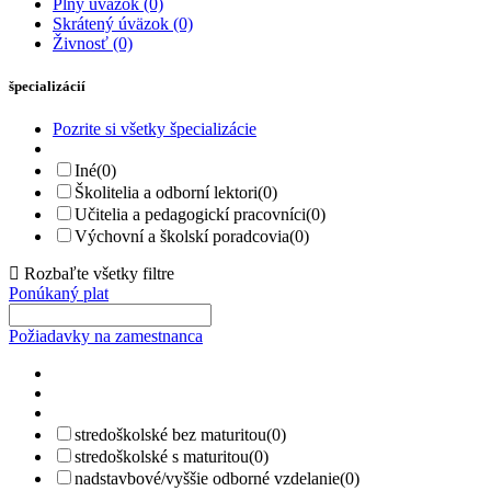
Plný úväzok
(0)
Skrátený úväzok
(0)
Živnosť
(0)
špecializácií
Pozrite si všetky špecializácie
Iné
(0)
Školitelia a odborní lektori
(0)
Učitelia a pedagogickí pracovníci
(0)
Výchovní a školskí poradcovia
(0)
Rozbaľte všetky filtre
Ponúkaný plat
Požiadavky na zamestnanca
stredoškolské bez maturitou
(0)
stredoškolské s maturitou
(0)
nadstavbové/vyššie odborné vzdelanie
(0)