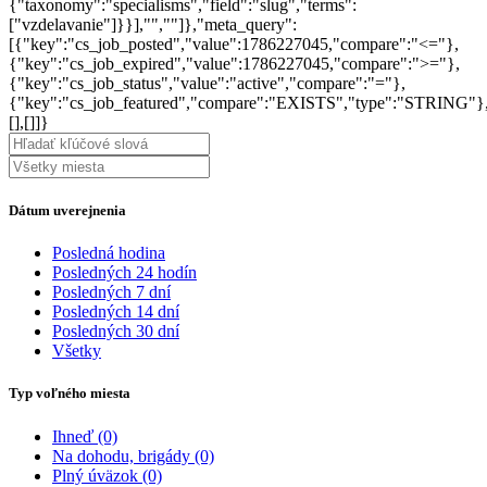
{"taxonomy":"specialisms","field":"slug","terms":
["vzdelavanie"]}}],"",""]},"meta_query":
[{"key":"cs_job_posted","value":1786227045,"compare":"<="},
{"key":"cs_job_expired","value":1786227045,"compare":">="},
{"key":"cs_job_status","value":"active","compare":"="},
{"key":"cs_job_featured","compare":"EXISTS","type":"STRING"}
[],[]]}
Dátum uverejnenia
Posledná hodina
Posledných 24 hodín
Posledných 7 dní
Posledných 14 dní
Posledných 30 dní
Všetky
Typ voľného miesta
Ihneď
(0)
Na dohodu, brigády
(0)
Plný úväzok
(0)