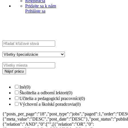
Registrácia
Pridajte sa k nám
Prihláste sa
Explore Thousand of jobs with just simple
search...
Hľadajte kľúčové slová napr.
webdizajn
Filtrujte podľa špecializácií napr.
vývojár, dizajnér
Iné
(0)
Školitelia a odborní lektori
(0)
Učitelia a pedagogickí pracovníci
(0)
Výchovní a školskí poradcovia
(0)
{"posts_per_page":"18","post_type":"jobs","paged":1,"order":"DES
{"meta_value":"DESC","post_date":"DESC"},"post_status":"publish",
{"relation":"AND","0":["",[{"relation":"OR","0":