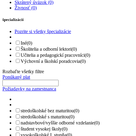
Skrátený úväzok
(0)
Živnosť
(0)
špecializácií
Pozrite si všetky špecializácie
Iné
(0)
Školitelia a odborní lektori
(0)
Učitelia a pedagogickí pracovníci
(0)
Výchovní a školskí poradcovia
(0)
Rozbaľte všetky filtre
Ponúkaný plat
Požiadavky na zamestnanca
stredoškolské bez maturitou
(0)
stredoškolské s maturitou
(0)
nadstavbové/vyššie odborné vzdelanie
(0)
študent vysokej školy
(0)
vysokoškolské I. stupňa
(0)