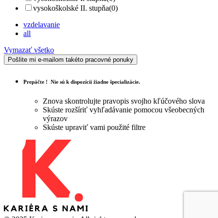
vysokoškolské II. stupňa
(0)
vzdelavanie
all
Vymazať všetko
Pošlite mi e-mailom takéto pracovné ponuky
Prepáčte !
Nie sú k dispozícii žiadne špecializácie.
Znova skontrolujte pravopis svojho kľúčového slova
Skúste rozšíriť vyhľadávanie pomocou všeobecných
výrazov
Skúste upraviť vami použité filtre