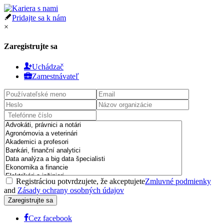
Pridajte sa k nám
×
Zaregistrujte sa
Uchádzač
Zamestnávateľ
Registráciou potvrdzujete, že akceptujete
Zmluvné podmienky
and
Zásady ochrany osobných údajov
Cez facebook