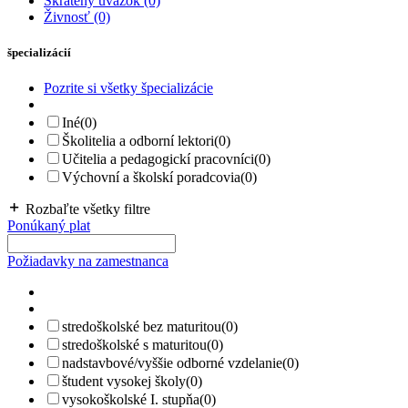
Skrátený úväzok
(0)
Živnosť
(0)
špecializácií
Pozrite si všetky špecializácie
Iné
(0)
Školitelia a odborní lektori
(0)
Učitelia a pedagogickí pracovníci
(0)
Výchovní a školskí poradcovia
(0)
Rozbaľte všetky filtre
Ponúkaný plat
Požiadavky na zamestnanca
stredoškolské bez maturitou
(0)
stredoškolské s maturitou
(0)
nadstavbové/vyššie odborné vzdelanie
(0)
študent vysokej školy
(0)
vysokoškolské I. stupňa
(0)