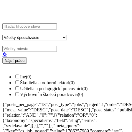
Explore Thousand of jobs with just simple
search...
Hľadajte kľúčové slová napr.
webdizajn
Filtrujte podľa špecializácií napr.
vývojár, dizajnér
Iné
(0)
Školitelia a odborní lektori
(0)
Učitelia a pedagogickí pracovníci
(0)
Výchovní a školskí poradcovia
(0)
{"posts_per_page":"18","post_type":"jobs","paged":1,"order":"DES
{"meta_value":"DESC","post_date":"DESC"},"post_status":"publish",
{"relation":"AND","0":["",[{"relation":"OR","0":
{"taxonomy":"specialisms","field":"slug","terms":
["vzdelavanie"]}}],"",""]},"meta_query":
[{"key":"cs_job_posted","value":1786257989,"compare":"<="},