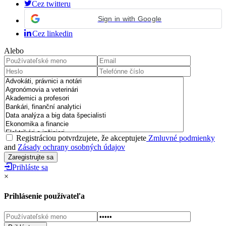
Cez twitteru
Sign in with Google
Cez linkedin
Alebo
Registráciou potvrdzujete, že akceptujete
Zmluvné podmienky
and
Zásady ochrany osobných údajov
Prihláste sa
×
Prihlásenie používateľa