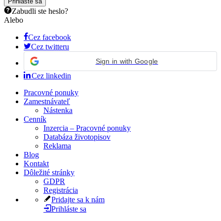
Zabudli ste heslo?
Alebo
Cez facebook
Cez twitteru
Sign in with Google
Cez linkedin
Pracovné ponuky
Zamestnávateľ
Nástenka
Cenník
Inzercia – Pracovné ponuky
Databáza životopisov
Reklama
Blog
Kontakt
Dôležité stránky
GDPR
Registrácia
Pridajte sa k nám
Prihláste sa