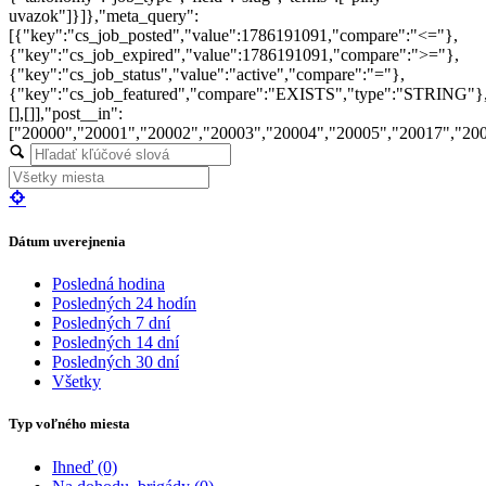
uvazok"]}]},"meta_query":
[{"key":"cs_job_posted","value":1786191091,"compare":"<="},
{"key":"cs_job_expired","value":1786191091,"compare":">="},
{"key":"cs_job_status","value":"active","compare":"="},
{"key":"cs_job_featured","compare":"EXISTS","type":"STRING"}
[],[]],"post__in":
["20000","20001","20002","20003","20004","20005","20017","20
Dátum uverejnenia
Posledná hodina
Posledných 24 hodín
Posledných 7 dní
Posledných 14 dní
Posledných 30 dní
Všetky
Typ voľného miesta
Ihneď
(0)