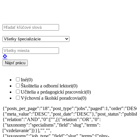
Explore Thousand of jobs with just simple
search...
Hľadajte kľúčové slová napr.
webdizajn
Filtrujte podľa špecializácií napr.
vývojár, dizajnér
Iné
(0)
Školitelia a odborní lektori
(0)
Učitelia a pedagogickí pracovníci
(0)
Výchovní a školskí poradcovia
(0)
{"posts_per_page":"18","post_type":"jobs","paged":1,"order":"DES
{"meta_value":"DESC","post_date":"DESC"},"post_status":"publish",
{"relation":"AND","0":["",[{"relation":"OR","0":
{"taxonomy":"specialisms","field":"slug","terms":
["vzdelavanie"]}}],"","",
{"taxonomy":"job_type","field":"slug","terms":["plny-