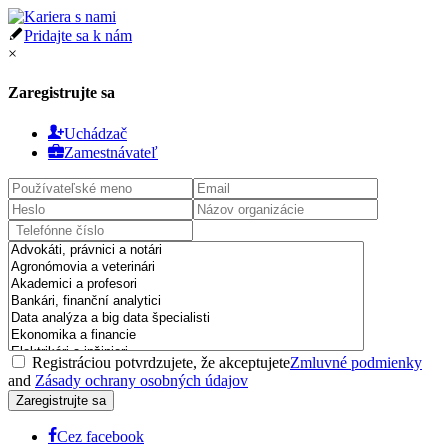
Pridajte sa k nám
×
Zaregistrujte sa
Uchádzač
Zamestnávateľ
Registráciou potvrdzujete, že akceptujete
Zmluvné podmienky
and
Zásady ochrany osobných údajov
Cez facebook