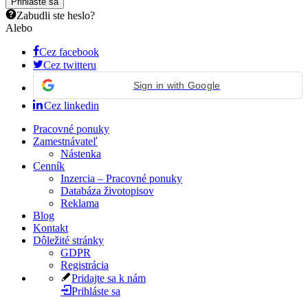
Zabudli ste heslo?
Alebo
Cez facebook
Cez twitteru
Sign in with Google
Cez linkedin
Pracovné ponuky
Zamestnávateľ
Nástenka
Cenník
Inzercia – Pracovné ponuky
Databáza životopisov
Reklama
Blog
Kontakt
Dôležité stránky
GDPR
Registrácia
Pridajte sa k nám
Prihláste sa