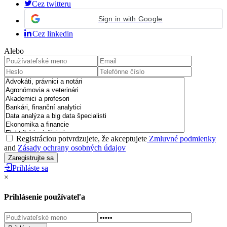
Cez twitteru
Sign in with Google
Cez linkedin
Alebo
Registráciou potvrdzujete, že akceptujete
Zmluvné podmienky
and
Zásady ochrany osobných údajov
Prihláste sa
×
Prihlásenie používateľa