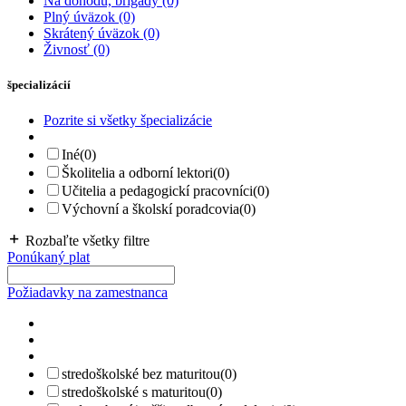
Na dohodu, brigády
(0)
Plný úväzok
(0)
Skrátený úväzok
(0)
Živnosť
(0)
špecializácií
Pozrite si všetky špecializácie
Iné
(0)
Školitelia a odborní lektori
(0)
Učitelia a pedagogickí pracovníci
(0)
Výchovní a školskí poradcovia
(0)
Rozbaľte všetky filtre
Ponúkaný plat
Požiadavky na zamestnanca
stredoškolské bez maturitou
(0)
stredoškolské s maturitou
(0)