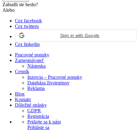
Zabudli ste heslo?
Alebo
Cez facebook
Cez twitteru
Sign in with Google
Cez linkedin
Pracovné ponuky
Zamestnávateľ
Nástenka
Cenník
Inzercia – Pracovné ponuky
Databáza životopisov
Reklama
Blog
Kontakt
Dôležité stránky
GDPR
Registrácia
Pridajte sa k nám
Prihláste sa