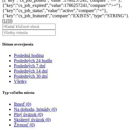
[{"key":"cs_job_posted","value":1786257241,"compare":"<="},
{"key":"cs_job_expired","value":1786257241,"compare":">="},
{"key":"cs_job_status","value":"active","compare":"="},
{"key":"cs_job_featured","compare":"EXISTS","type":"STRING"}
[],[]]}
Dátum uverejnenia
Posledná hodina
Posledných 24 hodín
Posledných 7 dní
Posledných 14 dní
Posledných 30 dní
Všetky
Typ voľného miesta
Ihneď
(0)
Na dohodu, brigády
(0)
Plný úväzok
(0)
Skrátený úväzok
(0)
Živnosť
(0)