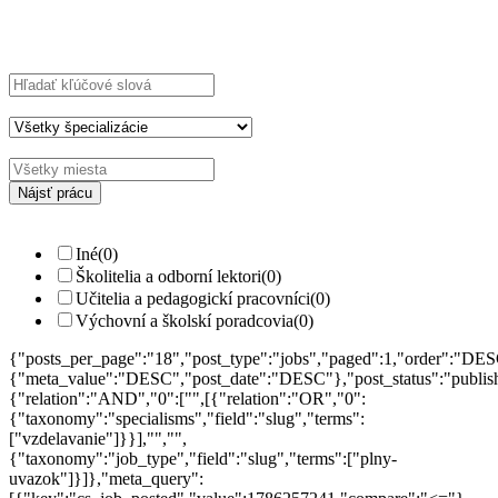
Explore Thousand of jobs with just simple
search...
Hľadajte kľúčové slová napr.
webdizajn
Filtrujte podľa špecializácií napr.
vývojár, dizajnér
Iné
(0)
Školitelia a odborní lektori
(0)
Učitelia a pedagogickí pracovníci
(0)
Výchovní a školskí poradcovia
(0)
{"posts_per_page":"18","post_type":"jobs","paged":1,"order":"DES
{"meta_value":"DESC","post_date":"DESC"},"post_status":"publish",
{"relation":"AND","0":["",[{"relation":"OR","0":
{"taxonomy":"specialisms","field":"slug","terms":
["vzdelavanie"]}}],"","",
{"taxonomy":"job_type","field":"slug","terms":["plny-
uvazok"]}]},"meta_query":