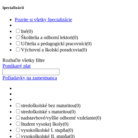
špecializácií
Pozrite si všetky špecializácie
Iné
(0)
Školitelia a odborní lektori
(0)
Učitelia a pedagogickí pracovníci
(0)
Výchovní a školskí poradcovia
(0)
Rozbaľte všetky filtre
Ponúkaný plat
Požiadavky na zamestnanca
stredoškolské bez maturitou
(0)
stredoškolské s maturitou
(0)
nadstavbové/vyššie odborné vzdelanie
(0)
študent vysokej školy
(0)
vysokoškolské I. stupňa
(0)
vysokoškolské II. stupňa
(0)