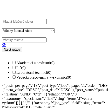
Explore Thousand of jobs with just simple
search...
Hľadajte kľúčové slová napr.
webdizajn
Filtrujte podľa špecializácií napr.
vývojár, dizajnér
Akademici a profesori
(0)
Iné
(0)
Laboratórni technici
(0)
Vedeckí pracovníci a výskumníci
(0)
{"posts_per_page":"18","post_type":"jobs","paged":1,"order":"DES
{"meta_value":"DESC","post_date":"DESC"},"post_status":"publish",
{"relation":"AND","0":["",[{"relation":"OR","0":
{"taxonomy":"specialisms","field":"slug","terms":["veda-a-
vyskum"]}}],"","",{"taxonomy":"job_type","field":"slug","terms":
["plny-uvazok"]}]},"meta_query":