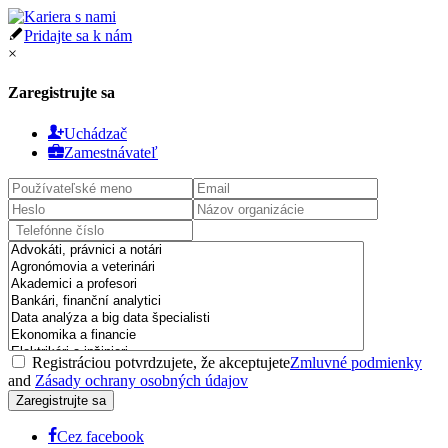
Pridajte sa k nám
×
Zaregistrujte sa
Uchádzač
Zamestnávateľ
Registráciou potvrdzujete, že akceptujete
Zmluvné podmienky
and
Zásady ochrany osobných údajov
Cez facebook