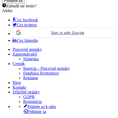
Zabudli ste heslo?
Alebo
Cez facebook
Cez twitteru
Sign in with Google
Cez linkedin
Pracovné ponuky
Zamestnávateľ
Nástenka
Cenník
Inzercia – Pracovné ponuky
Databáza životopisov
Reklama
Blog
Kontakt
Dôležité stránky
GDPR
Registrácia
Pridajte sa k nám
Prihláste sa