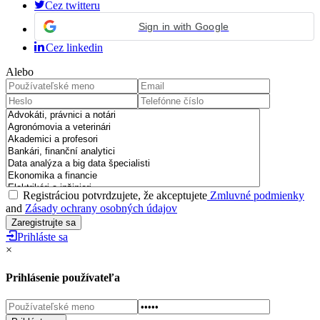
Cez twitteru
Sign in with Google
Cez linkedin
Alebo
Registráciou potvrdzujete, že akceptujete
Zmluvné podmienky
and
Zásady ochrany osobných údajov
Prihláste sa
×
Prihlásenie používateľa