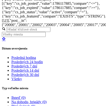
[{"key":"cs_job_posted","value":1786117885,"compare":"<="},
{"key":"cs_job_expired","value":1786117885,"compare":">="},
{"key":"cs_job_status","value":"active","compare":"="},
{"key":"cs_job_featured","compare":"EXISTS","type":"STRING"}
[],[]],"post__in":
["20000","20001","20002","20003","20004","20005","20017","20
Dátum uverejnenia
Posledná hodina
Posledných 24 hodín
Posledných 7 dní
Posledných 14 dní
Posledných 30 dní
Všetky
Typ voľného miesta
Ihneď
(0)
Na dohodu, brigády
(0)