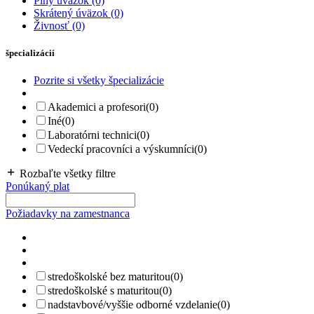
Plný úväzok
(0)
Skrátený úväzok
(0)
Živnosť
(0)
špecializácií
Pozrite si všetky špecializácie
Akademici a profesori
(0)
Iné
(0)
Laboratórni technici
(0)
Vedeckí pracovníci a výskumníci
(0)
Rozbaľte všetky filtre
Ponúkaný plat
Požiadavky na zamestnanca
stredoškolské bez maturitou
(0)
stredoškolské s maturitou
(0)
nadstavbové/vyššie odborné vzdelanie
(0)