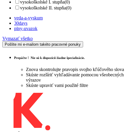
vysokoškolské I. stupňa
(0)
vysokoškolské II. stupňa
(0)
veda-a-vyskum
30days
plny-uvazok
Vymazať všetko
Pošlite mi e-mailom takéto pracovné ponuky
Prepáčte !
Nie sú k dispozícii žiadne špecializácie.
Znova skontrolujte pravopis svojho kľúčového slova
Skúste rozšíriť vyhľadávanie pomocou všeobecných
výrazov
Skúste upraviť vami použité filtre