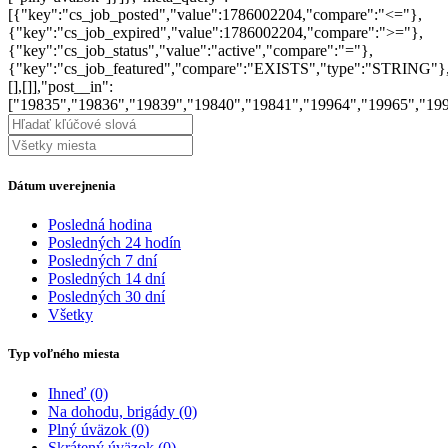
[{"key":"cs_job_posted","value":1786002204,"compare":"<="},
{"key":"cs_job_expired","value":1786002204,"compare":">="},
{"key":"cs_job_status","value":"active","compare":"="},
{"key":"cs_job_featured","compare":"EXISTS","type":"STRING"}
[],[]],"post__in":
["19835","19836","19839","19840","19841","19964","19965","19
Dátum uverejnenia
Posledná hodina
Posledných 24 hodín
Posledných 7 dní
Posledných 14 dní
Posledných 30 dní
Všetky
Typ voľného miesta
Ihneď
(0)
Na dohodu, brigády
(0)
Plný úväzok
(0)
Skrátený úväzok
(0)