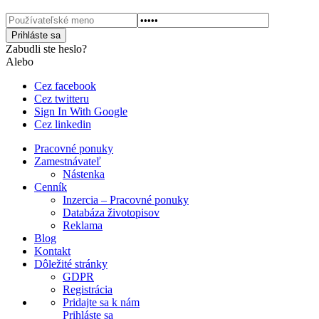
Zabudli ste heslo?
Alebo
Cez facebook
Cez twitteru
Sign In With Google
Cez linkedin
Pracovné ponuky
Zamestnávateľ
Nástenka
Cenník
Inzercia – Pracovné ponuky
Databáza životopisov
Reklama
Blog
Kontakt
Dôležité stránky
GDPR
Registrácia
Pridajte sa k nám
Prihláste sa