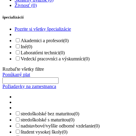
Živnosť
(0)
špecializácií
Pozrite si všetky špecializácie
Akademici a profesori
(0)
Iné
(0)
Laboratórni technici
(0)
Vedeckí pracovníci a výskumníci
(0)
Rozbaľte všetky filtre
Ponúkaný plat
Požiadavky na zamestnanca
stredoškolské bez maturitou
(0)
stredoškolské s maturitou
(0)
nadstavbové/vyššie odborné vzdelanie
(0)
študent vysokej školy
(0)