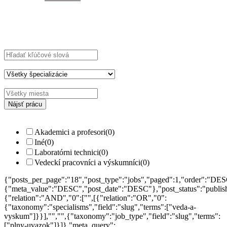
Explore Thousand of jobs with just simple
search...
Hľadajte kľúčové slová napr.
webdizajn
Filtrujte podľa špecializácií napr.
vývojár, dizajnér
Akademici a profesori
(0)
Iné
(0)
Laboratórni technici
(0)
Vedeckí pracovníci a výskumníci
(0)
{"posts_per_page":"18","post_type":"jobs","paged":1,"order":"DES
{"meta_value":"DESC","post_date":"DESC"},"post_status":"publish",
{"relation":"AND","0":["",[{"relation":"OR","0":
{"taxonomy":"specialisms","field":"slug","terms":["veda-a-
vyskum"]}}],"","",{"taxonomy":"job_type","field":"slug","terms":
["plny-uvazok"]}]},"meta_query":