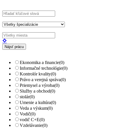
search...
Hľadajte kľúčové slová napr.
webdizajn
Filtrujte podľa špecializácií napr.
vývojár, dizajnér
Ekonomika a financie
(0)
Informačné technológie
(0)
Kontrolór kvality
(0)
Právo a verejná správa
(0)
Priemysel a výroba
(0)
Služby a obchod
(0)
stolár
(0)
Umenie a kultúra
(0)
Veda a výskum
(0)
Vodič
(0)
vodič C+E
(0)
Vzdelávanie
(0)