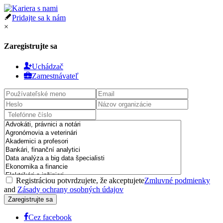
Pridajte sa k nám
×
Zaregistrujte sa
Uchádzač
Zamestnávateľ
Registráciou potvrdzujete, že akceptujete
Zmluvné podmienky
and
Zásady ochrany osobných údajov
Cez facebook