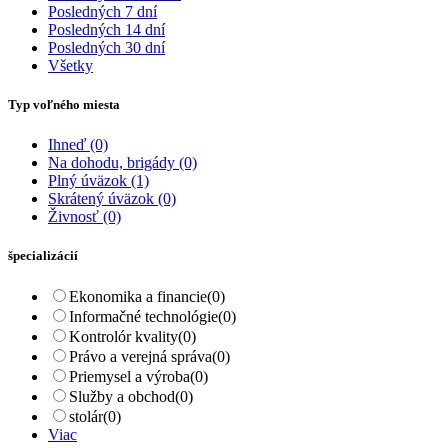
Posledných 7 dní
Posledných 14 dní
Posledných 30 dní
Všetky
Typ voľného miesta
Ihneď
(0)
Na dohodu, brigády
(0)
Plný úväzok
(1)
Skrátený úväzok
(0)
Živnosť
(0)
špecializácií
Ekonomika a financie
(0)
Informačné technológie
(0)
Kontrolór kvality
(0)
Právo a verejná správa
(0)
Priemysel a výroba
(0)
Služby a obchod
(0)
stolár
(0)
Viac