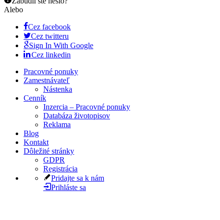
Zabudli ste heslo?
Alebo
Cez facebook
Cez twitteru
Sign In With Google
Cez linkedin
Pracovné ponuky
Zamestnávateľ
Nástenka
Cenník
Inzercia – Pracovné ponuky
Databáza životopisov
Reklama
Blog
Kontakt
Dôležité stránky
GDPR
Registrácia
Pridajte sa k nám
Prihláste sa
Explore Thousand of jobs with just simple