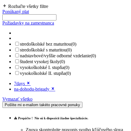
Rozbaľte všetky filtre
Ponúkaný plat
Požiadavky na zamestnanca
stredoškolské bez maturitou
(0)
stredoškolské s maturitou
(0)
nadstavbové/vyššie odborné vzdelanie
(0)
študent vysokej školy
(0)
vysokoškolské I. stupňa
(0)
vysokoškolské II. stupňa
(0)
7days
na-dohodu-brigady
Vymazať všetko
Pošlite mi e-mailom takéto pracovné ponuky
Prepáčte !
Nie sú k dispozícii žiadne špecializácie.
Znova skontrolujte pravopis svojho kľúčového slova