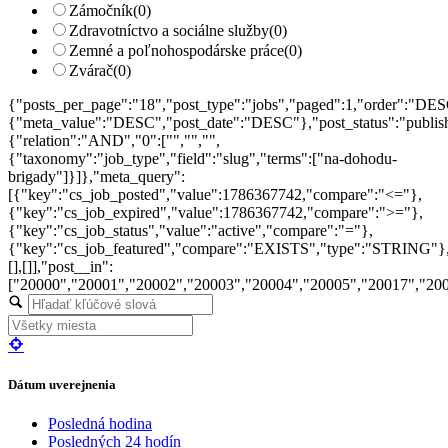
Zámočník
(0)
Zdravotníctvo a sociálne služby
(0)
Zemné a poľnohospodárske práce
(0)
Zvárač
(0)
{"posts_per_page":"18","post_type":"jobs","paged":1,"order":"DES
{"meta_value":"DESC","post_date":"DESC"},"post_status":"publish",
{"relation":"AND","0":["","","",
{"taxonomy":"job_type","field":"slug","terms":["na-dohodu-
brigady"]}]},"meta_query":
[{"key":"cs_job_posted","value":1786367742,"compare":"<="},
{"key":"cs_job_expired","value":1786367742,"compare":">="},
{"key":"cs_job_status","value":"active","compare":"="},
{"key":"cs_job_featured","compare":"EXISTS","type":"STRING"}
[],[]],"post__in":
["20000","20001","20002","20003","20004","20005","20017","20
Dátum uverejnenia
Posledná hodina
Posledných 24 hodín